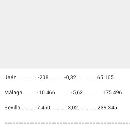
Jaén................-208............-0,32................65.105
Málaga...........-10.466............-5,63...............175.496
Sevilla...........-7.450............-3,02...............239.345
=============================================