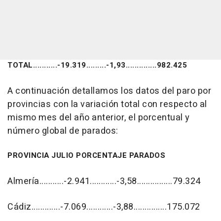
TOTAL...........-19.319.........-1,93..............982.425
A continuación detallamos los datos del paro por
provincias con la variación total con respecto al
mismo mes del año anterior, el porcentual y
número global de parados:
PROVINCIA JULIO PORCENTAJE PARADOS
Almería...........-2.941............-3,58................79.324
Cádiz.............-7.069............-3,88...............175.072