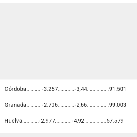
Córdoba...........-3.257............-3,44................91.501
Granada...........-2.706............-2,66................99.003
Huelva............-2.977............-4,92................57.579