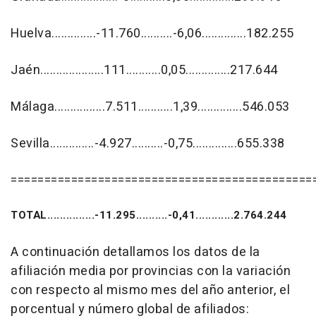
Huelva..............-11.760..........-6,06..............182.255
Jaén....................111...........0,05..............217.644
Málaga................7.511...........1,39..............546.053
Sevilla..............-4.927..........-0,75..............655.338
=============================================
TOTAL...............-11.295..........-0,41............2.764.244
A continuación detallamos los datos de la
afiliación media por provincias con la variación
con respecto al mismo mes del año anterior, el
porcentual y número global de afiliados: