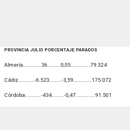
PROVINCIA JULIO PORCENTAJE PARADOS
Almería..............36..........0,05...............79.324
Cádiz............-6.523.........-3,59..............175.072
Córdoba............-434.........-0,47...............91.501