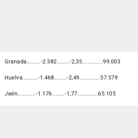
Granada..........-2.382.........-2,35...............99.003
Huelva...........-1.468.........-2,49...............57.579
Jaén.............-1.176.........-1,77...............65.105