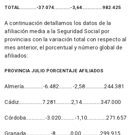
TOTAL............-37.074............-3,64...............982.425
A continuación detallamos los datos de la
afiliación media a la Seguridad Social por
provincias con la variación total con respecto al
mes anterior, el porcentual y número global de
afiliados:
PROVINCIA JULIO PORCENTAJE AFILIADOS
Almería..............-6.482..........-2,58..............244.381
Cádiz.................7.281...........2,14..............347.000
Córdoba..............-3.020..........-1,10..............271.657
Granada..................-8...........0,00..............299.915