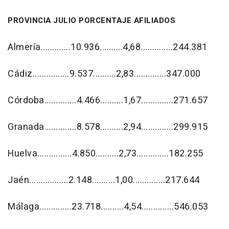
PROVINCIA JULIO PORCENTAJE AFILIADOS
Almería.............10.936..........4,68..............244.381
Cádiz................9.537..........2,83..............347.000
Córdoba..............4.466..........1,67..............271.657
Granada..............8.578..........2,94..............299.915
Huelva...............4.850..........2,73..............182.255
Jaén.................2.148..........1,00..............217.644
Málaga..............23.718..........4,54..............546.053