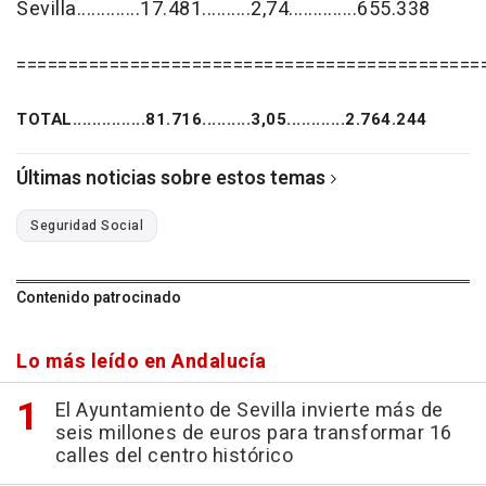
Sevilla.............17.481..........2,74..............655.338
=============================================
TOTAL...............81.716..........3,05............2.764.244
Últimas noticias sobre estos temas
Seguridad Social
Contenido patrocinado
Lo más leído en Andalucía
El Ayuntamiento de Sevilla invierte más de
seis millones de euros para transformar 16
calles del centro histórico