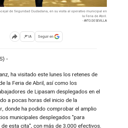
oncejal de Seguridad Ciudadana, en su visita al operativo municipal en
la Feria de Abril.
- AYTO.DE SEVILLA
IA
Seguir en
Abrir opciones para compartir
) -
Sanz, ha visitado este lunes los retenes de
e la Feria de Abril, así como los
 trabajadores de Lipasam desplegados en el
ido a pocas horas del inicio de la
or, donde ha podido comprobar el amplio
icios municipales desplegados "para
o de esta cita", con más de 3.000 efectivos.