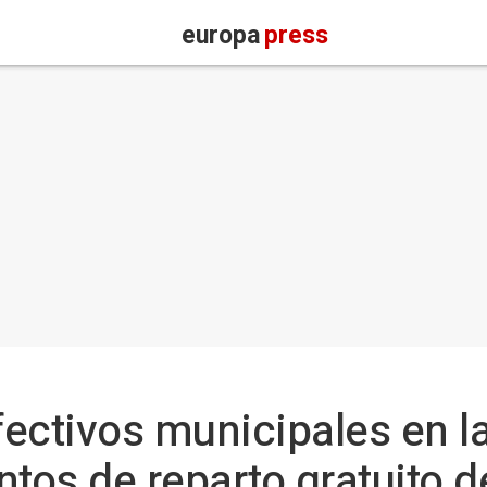
europa
press
ectivos municipales en la
untos de reparto gratuito d