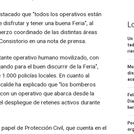
 destacado que "todos los operativos están
disfrutar y tener una buena Feria", al
L
erzo coordinado de las distintas áreas
Un 
 Consistorio en una nota de prensa.
tad
ri
tante operativo humano movilizado, con
do para el buen discurrir de la Feria",
Mue
dis
 1.000 policías locales. En cuanto al
aca
alcalde ha explicado que "los bomberos
 con un operativo que abarca desde la
Fel
Día
el despliegue de retenes activos durante
he
Pod
papel de Protección Civil, que cuenta en el
org