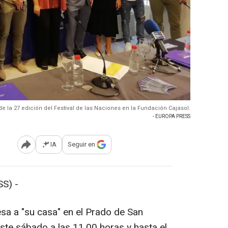
e la 27 edición del Festival de las Naciones en la Fundación Cajasol.
- EUROPA PRESS
IA
Seguir en
Abrir opciones para compartir
S) -
esa a "su casa" en el Prado de San
este sábado a las 11,00 horas y hasta el