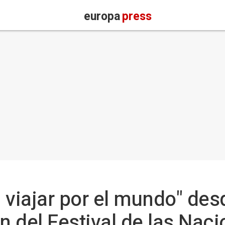
europa
press
 a viajar por el mundo" de
n del Festival de las Nac