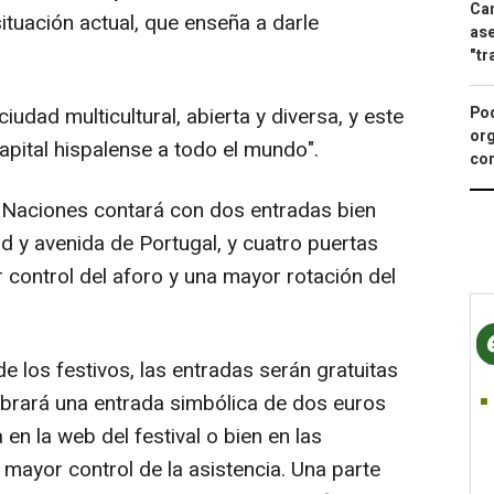
Can
ituación actual, que enseña a darle
ase
"tr
Pod
iudad multicultural, abierta y diversa, y este
org
capital hispalense a todo el mundo".
con
as Naciones contará con dos entradas bien
id y avenida de Portugal, y cuatro puertas
r control del aforo y una mayor rotación del
e los festivos, las entradas serán gratuitas
brará una entrada simbólica de dos euros
 en la web del festival o bien en las
un mayor control de la asistencia. Una parte