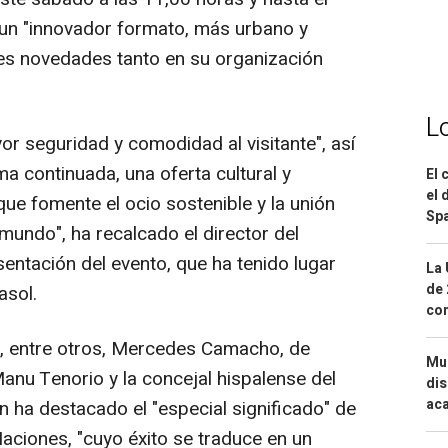
 un "innovador formato, más urbano y
tes novedades tanto en su organización
L
or seguridad y comodidad al visitante", así
ma continuada, una oferta cultural y
El 
el 
e fomente el ocio sostenible y la unión
Spa
 mundo", ha recalcado el director del
esentación del evento, que ha tenido lugar
La 
de 
asol.
com
o, entre otros, Mercedes Camacho, de
Mue
anu Tenorio y la concejal hispalense del
dis
aca
n ha destacado el "especial significado" de
Naciones, "cuyo éxito se traduce en un