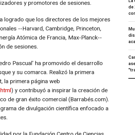
La 
izadores y promotores de sesiones.
de 
com
ha logrado que los directores de los mejores
ionales --Harvard, Cambridge, Princeton,
Mue
dis
nergía Atómica de Francia, Max-Planck--
aca
ón de sesiones.
Can
edro Pascual' ha promovido el desarrollo
ase
"tr
sque y su comarca. Realizó la primera
et, la primera página web
.html
) y contribuyó a inspirar la creación de
co de gran éxito comercial (Barrabés.com).
grama de divulgación científica enfocado a
tes.
alidad por la Fundación Centro de Ciencias