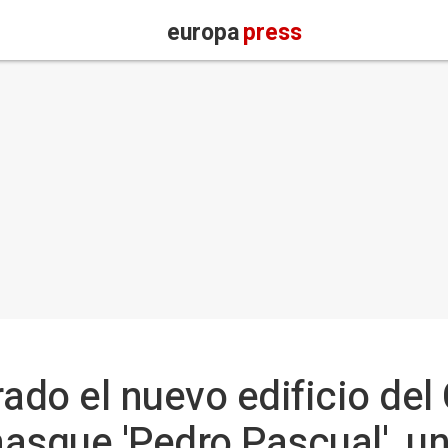
europa
press
ado el nuevo edificio del
asque 'Pedro Pascual', un