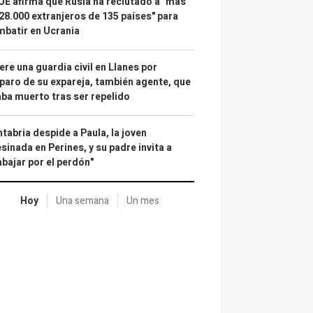
UE afirma que Rusia ha reclutado a "más
28.000 extranjeros de 135 países" para
batir en Ucrania
re una guardia civil en Llanes por
paro de su expareja, también agente, que
ba muerto tras ser repelido
tabria despide a Paula, la joven
sinada en Perines, y su padre invita a
abajar por el perdón"
Hoy
Una semana
Un mes