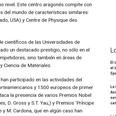
mo nivel. Este centro aragonés compite con
s del mundo de características similares:
rado, USA) y Centre de Physique des
e científicos de las Universidades de
L
ado un destacado prestigio, no sólo en el
mpetidores, sino también en áreas de
El 
y Ciencia de Materiales.
el 
Spa
han participado en las actividades del
norteamericanos y 1500 europeos de primer
La 
And
estaca la presencia de varios Premios Nobel
sor
es, D. Gross y S.T. Yau,) y Premios 'Príncipe
cat
que y M. Cardona, que en algún caso han