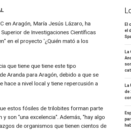
L
AL
SIC en Aragón, María Jesús Lázaro, ha
El 
el 
Superior de Investigaciones Científicas
Spa
en" en el proyecto '¿Quién mató a los
La 
And
sor
ia que tiene que tiene este tipo
cat
de Aranda para Aragón, debido a que se
e hace a nivel local y tiene repercusión a
La 
de 
com
e estos fósiles de trilobites forman parte
Esp
n y son "una excelencia". Además, "hay algo
par
lazgos de organismos que tienen cientos de
hab