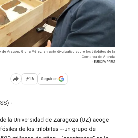
de Aragón, Gloria Pérez, en acto divulgativo sobre los trilobites de la
Comarca de Aranda
- EUROPA PRESS
IA
Seguir en
Abrir opciones para compartir
SS) -
 de la Universidad de Zaragoza (UZ) acoge
siles de los trilobites --un grupo de