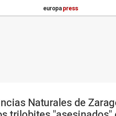
europa
press
encias Naturales de Zara
os trilobites "asesinados