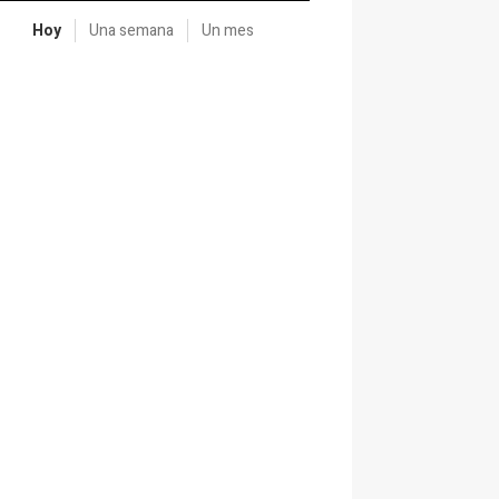
Hoy
Una semana
Un mes