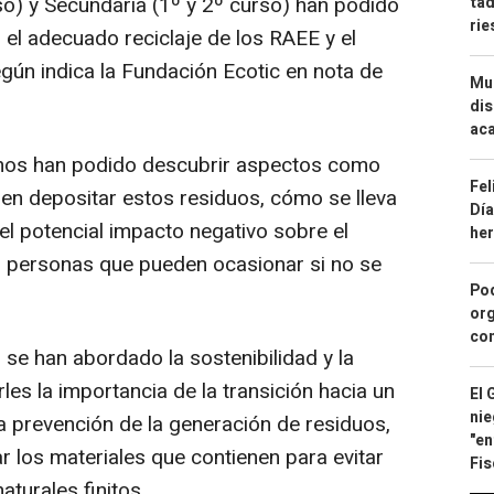
so) y Secundaria (1º y 2º curso) han podido
tad
ri
 el adecuado reciclaje de los RAEE y el
gún indica la Fundación Ecotic en nota de
Mue
dis
aca
umnos han podido descubrir aspectos como
Fel
en depositar estos residuos, cómo se lleva
Día
el potencial impacto negativo sobre el
he
s personas que pueden ocasionar si no se
Pod
org
con
o se han abordado la sostenibilidad y la
les la importancia de la transición hacia un
El 
nie
a prevención de la generación de residuos,
"en
r los materiales que contienen para evitar
Fis
aturales finitos.