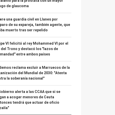
alafilo para la próstata con un mayor
esgo de glaucoma
re una guardia civil en Llanes por
paro de su expareja, también agente, que
ba muerto tras ser repelido
ipe VI felicitó al rey Mohammed VI por el
 del Trono y destacó los "lazos de
rmandad" entre ambos países
emos reclama excluir a Marruecos de la
anización del Mundial de 2030: "Atenta
tra la soberanía nacional"
Gobierno alerta a las CCAA que si se
gan a acoger menores de Ceuta
tonces tendrá que actuar de oficio
calía"