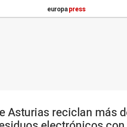
europa
press
e Asturias reciclan más d
esiduos electrónicos con '