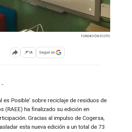
FUNDACIÓN ECOTIC
IA
Seguir en
Abrir opciones para compartir
 -
 es Posible' sobre reciclaje de residuos de
os (RAEE) ha finalizado su edición en
rticipación. Gracias al impulso de Cogersa,
asladar esta nueva edición a un total de 73