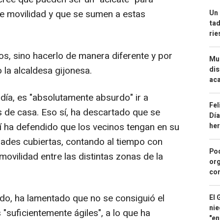
de movilidad y que se sumen a estas
Un 
tad
ri
os, sino hacerlo de manera diferente y por
Mue
 la alcaldesa gijonesa.
dis
aca
día, es "absolutamente absurdo" ir a
Fel
 de casa. Eso sí, ha descartado que se
Día
sí ha defendido que los vecinos tengan en su
he
dades cubiertas, contando al tiempo con
Pod
ovilidad entre las distintas zonas de la
org
con
ado, ha lamentado que no se consiguió el
El 
nie
 "suficientemente ágiles", a lo que ha
"en