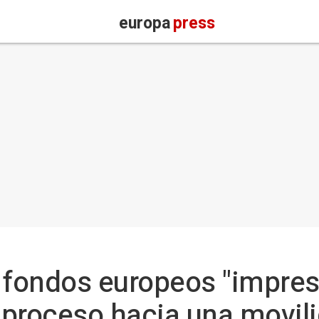
europa
press
 fondos europeos "impres
l proceso hacia una movil