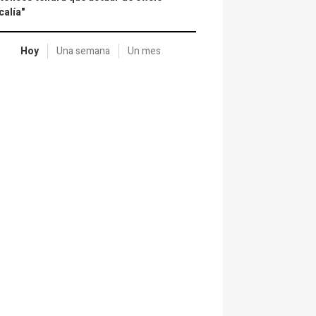
calía"
Hoy
Una semana
Un mes