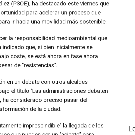
ález (PSOE), ha destacado este viernes que
ortunidad para acelerar un proceso que
ara ir hacia una movilidad más sostenible.
rcer la responsabilidad medioambiental que
a indicado que, si bien inicialmente se
bajo coste, se está ahora en fase ahora
pesar de "resistencias".
ión en un debate con otros alcaldes
bajo el título 'Las administraciones debaten
', ha considerado preciso pasar del
nsformación de la ciudad.
utamente imprescindible" la llegada de los
L
ree que pueden ser un "acicate" para