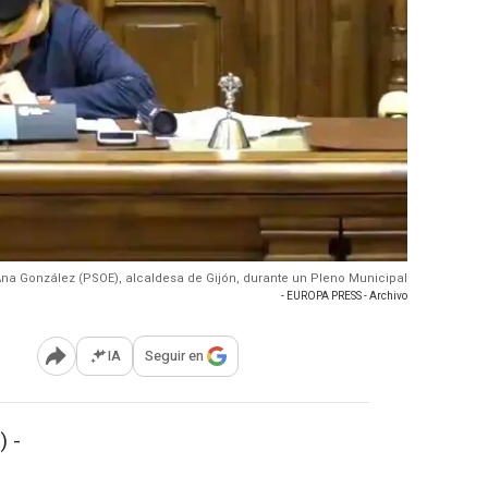
 Ana González (PSOE), alcaldesa de Gijón, durante un Pleno Municipal
- EUROPA PRESS - Archivo
IA
Seguir en
Abrir opciones para compartir
) -