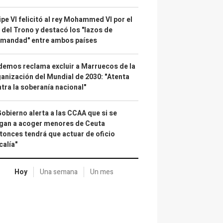
ipe VI felicitó al rey Mohammed VI por el
 del Trono y destacó los "lazos de
rmandad" entre ambos países
emos reclama excluir a Marruecos de la
anización del Mundial de 2030: "Atenta
tra la soberanía nacional"
Gobierno alerta a las CCAA que si se
gan a acoger menores de Ceuta
tonces tendrá que actuar de oficio
calía"
Hoy
Una semana
Un mes