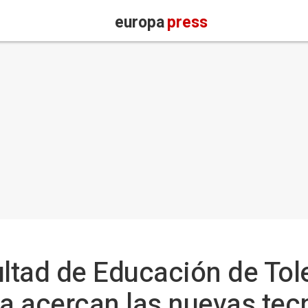
europa
press
ultad de Educación de Tol
ca acercan las nuevas tec