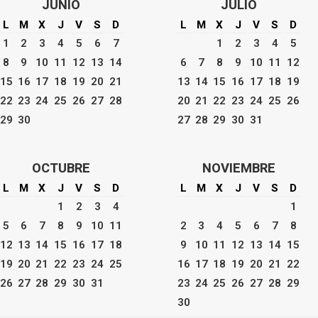
JUNIO
JULIO
L
M
X
J
V
S
D
L
M
X
J
V
S
D
1
2
3
4
5
6
7
1
2
3
4
5
8
9
10
11
12
13
14
6
7
8
9
10
11
12
15
16
17
18
19
20
21
13
14
15
16
17
18
19
22
23
24
25
26
27
28
20
21
22
23
24
25
26
29
30
27
28
29
30
31
OCTUBRE
NOVIEMBRE
L
M
X
J
V
S
D
L
M
X
J
V
S
D
1
2
3
4
1
5
6
7
8
9
10
11
2
3
4
5
6
7
8
12
13
14
15
16
17
18
9
10
11
12
13
14
15
19
20
21
22
23
24
25
16
17
18
19
20
21
22
26
27
28
29
30
31
23
24
25
26
27
28
29
30