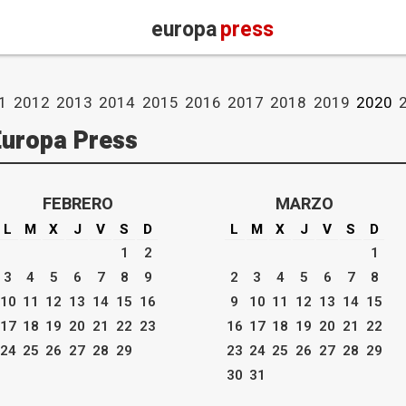
europa
press
1
2012
2013
2014
2015
2016
2017
2018
2019
2020
Europa Press
FEBRERO
MARZO
L
M
X
J
V
S
D
L
M
X
J
V
S
D
1
2
1
3
4
5
6
7
8
9
2
3
4
5
6
7
8
10
11
12
13
14
15
16
9
10
11
12
13
14
15
17
18
19
20
21
22
23
16
17
18
19
20
21
22
24
25
26
27
28
29
23
24
25
26
27
28
29
30
31