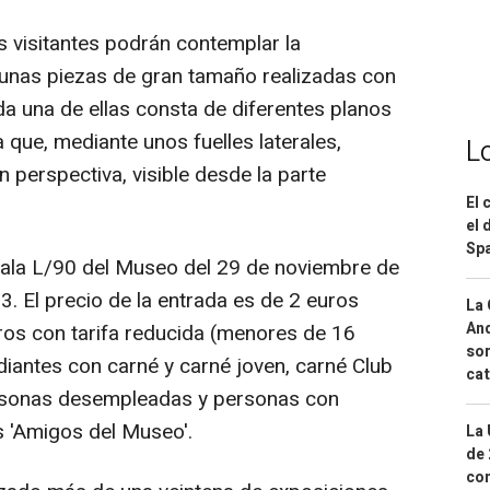
s visitantes podrán contemplar la
l', unas piezas de gran tamaño realizadas con
a una de ellas consta de diferentes planos
que, mediante unos fuelles laterales,
L
 perspectiva, visible desde la parte
El 
el 
Spa
ala L/90 del Museo del 29 de noviembre de
3. El precio de la entrada es de 2 euros
La 
And
uros con tarifa reducida (menores de 16
sor
iantes con carné y carné joven, carné Club
cat
ersonas desempleadas y personas con
s 'Amigos del Museo'.
La 
de 
com