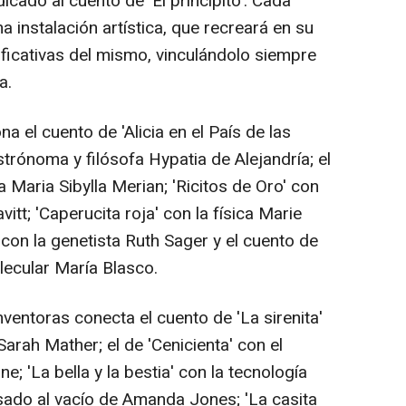
icado al cuento de 'El principito'. Cada
 instalación artística, que recreará en su
ificativas del mismo, vinculándolo siempre
a.
na el cuento de 'Alicia en el País de las
strónoma y filósofa Hypatia de Alejandría; el
 Maria Sibylla Merian; 'Ricitos de Oro' con
itt; 'Caperucita roja' con la física Marie
' con la genetista Ruth Sager y el cuento de
lecular María Blasco.
nventoras conecta el cuento de 'La sirenita'
arah Mather; el de 'Cenicienta' con el
e; 'La bella y la bestia' con la tecnología
asado al vacío de Amanda Jones; 'La casita