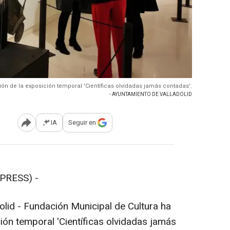
ón de la exposición temporal 'Científicas olvidadas jamás contadas'.
- AYUNTAMIENTO DE VALLADOLID
IA
Seguir en
Abrir opciones para compartir
PRESS) -
olid - Fundación Municipal de Cultura ha
ión temporal 'Científicas olvidadas jamás