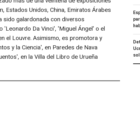
lizado más de una veintena de exposiciones
n, Estados Unidos, China, Emiratos Árabes
Esp
 Ha sido galardonada con diversos
par
hab
'Leonardo Da Vinci', 'Miguel Ángel' o el
 en el Louvre. Asimismo, es promotora y
Det
tos y la Ciencia', en Paredes de Nava
Ucr
so
entos', en la Villa del Libro de Urueña