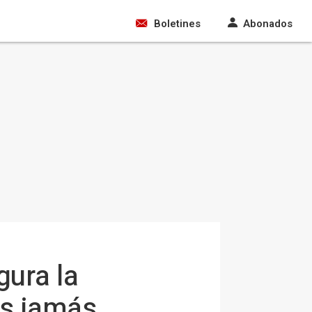
Boletines
Abonados
gura la
as jamás