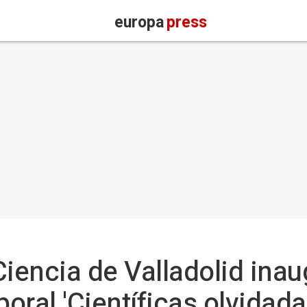
europa
press
iencia de Valladolid inau
oral 'Científicas olvidad