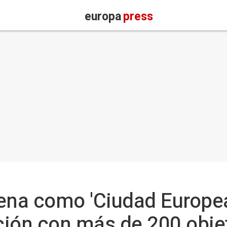
europa
press
ena como 'Ciudad Europea
ión con más de 200 objet