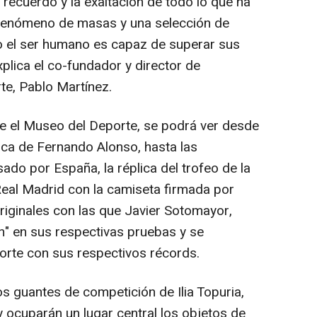
 recuerdo y la exaltación de todo lo que ha
 fenómeno de masas y una selección de
o el ser humano es capaz de superar sus
xplica el co-fundador y director de
te, Pablo Martínez.
te el Museo del Deporte, se podrá ver desde
oca de Fernando Alonso, hasta las
do por España, la réplica del trofeo de la
eal Madrid con la camiseta firmada por
iginales con las que Javier Sotomayor,
on" en sus respectivas pruebas y se
porte con sus respectivos récords.
s guantes de competición de Ilia Topuria,
ocuparán un lugar central los objetos de