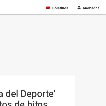
Boletines
Abonados
 del Deporte'
os de hitos