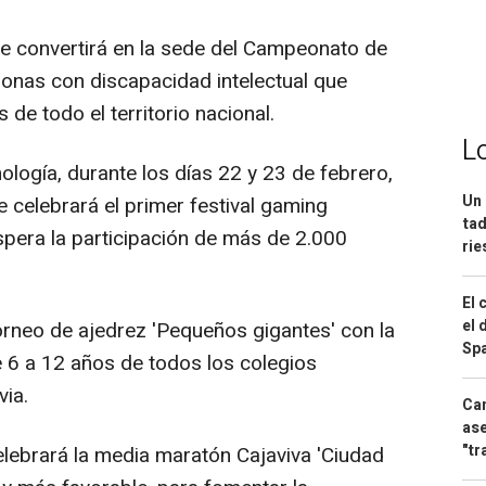
 se convertirá en la sede del Campeonato de
onas con discapacidad intelectual que
de todo el territorio nacional.
L
logía, durante los días 22 y 23 de febrero,
Un 
e celebrará el primer festival gaming
tad
spera la participación de más de 2.000
ri
El 
el 
orneo de ajedrez 'Pequeños gigantes' con la
Spa
e 6 a 12 años de todos los colegios
ia.
Can
ase
"tr
elebrará la media maratón Cajaviva 'Ciudad