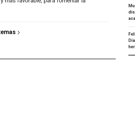
 y más favorable, para fomentar la
Mue
dis
aca
 temas
Fel
Día
he