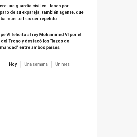
re una guardia civil en Llanes por
paro de su expareja, también agente, que
ba muerto tras ser repelido
ipe VI felicitó al rey Mohammed VI por el
 del Trono y destacó los "lazos de
rmandad" entre ambos países
Hoy
Una semana
Un mes