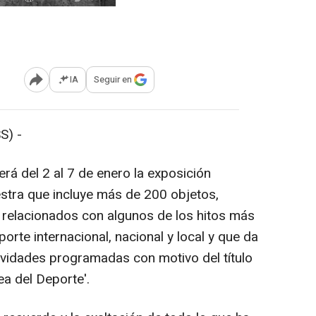
IA
Seguir en
Abrir opciones para compartir
S) -
rá del 2 al 7 de enero la exposición
stra que incluye más de 200 objetos,
relacionados con algunos de los hitos más
porte internacional, nacional y local y que da
ctividades programadas con motivo del título
a del Deporte'.