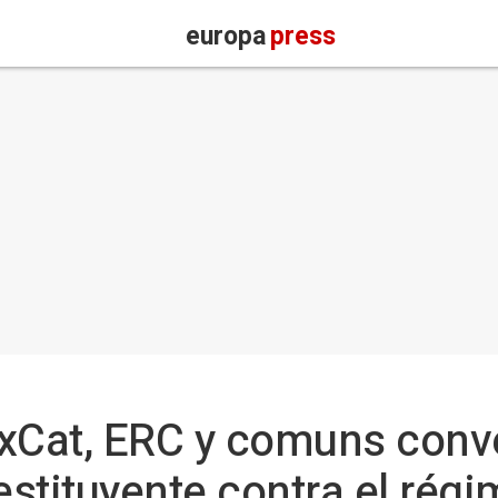
europa
press
xCat, ERC y comuns conve
estituyente contra el rég