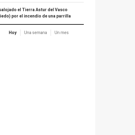
alojado el Tierra Astur del Vasco
iedo) por el incendio de una parrilla
Hoy
Una semana
Un mes