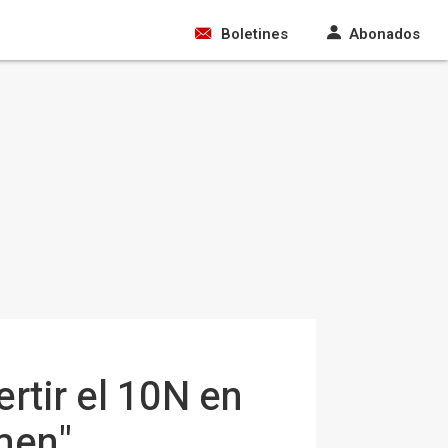
Boletines
Abonados
rtir el 10N en
imen"