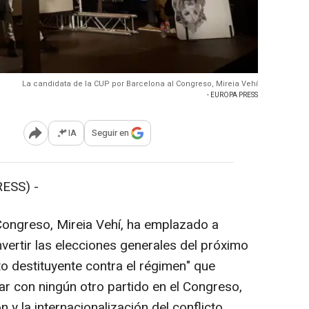
La candidata de la CUP por Barcelona al Congreso, Mireia Vehí
- EUROPA PRESS
IA
Seguir en
Abrir opciones para compartir
ESS) -
 Congreso, Mireia Vehí, ha emplazado a
vertir las elecciones generales del próximo
o destituyente contra el régimen" que
r con ningún otro partido en el Congreso,
 y la internacionalización del conflicto.