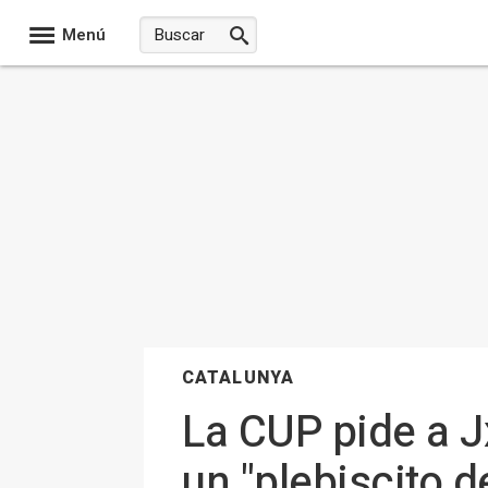
Menú
CATALUNYA
La CUP pide a J
un "plebiscito d