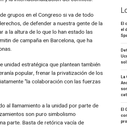
L
de grupos en el Congreso si va de todo
derechos, de defender a nuestra gente de la
El 
el 
r a la altura de lo que lo han estado las
Spa
n mitin de campaña en Barcelona, que ha
onas.
Det
Ucr
so
e unidad estratégica que plantean también
eranía popular, frenar la privatización de los
La 
iatamente "la colaboración con las fuerzas
And
sor
cat
o al llamamiento a la unidad por parte de
El 
azamientos son puro simbolismo
con
pro
una parte. Basta de retórica vacía de