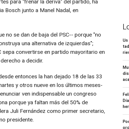
es para "frenar la deriva" del partido, ha
ia Bosch junto a Manel Nadal, en
L
ue no se dan de baja del PSC-- porque "no
Un 
onstruya una alternativa de izquierdas";
tad
 sepa convertirse en partido mayoritario en
ri
 derecho a decidir.
Mue
dis
desde entonces la han dejado 18 de las 33
aca
artes y otros nueve en los últimos meses-
 renunciar ven indispensable un congreso
Fel
Día
irona porque ya faltan más del 50% de
he
idera Juli Fernández como primer secretario,
mo presidente.
Pod
org