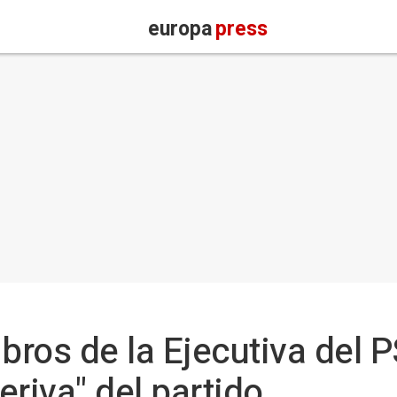
europa
press
ros de la Ejecutiva del 
eriva" del partido