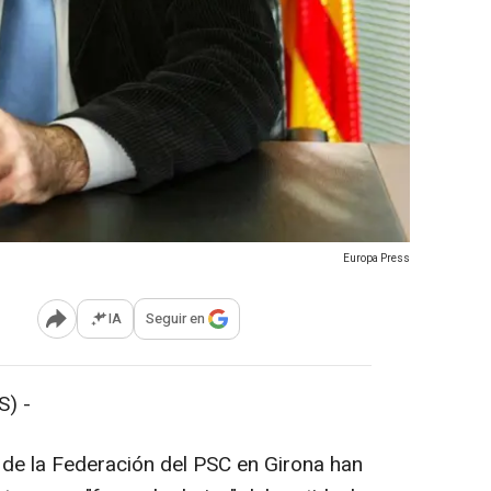
Europa Press
IA
Seguir en
Abrir opciones para compartir
) -
de la Federación del PSC en Girona han