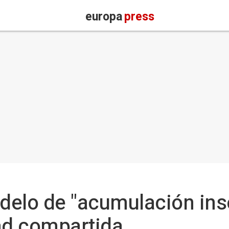
europa
press
modelo de "acumulación inso
ad compartida