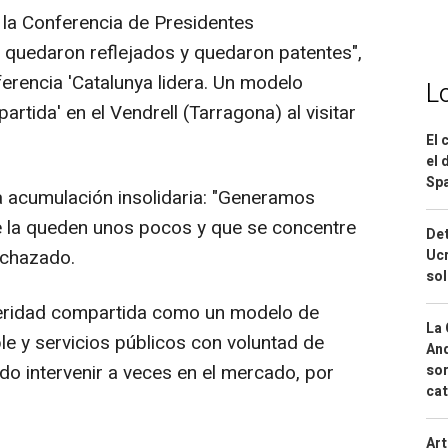
 la Conferencia de Presidentes
 quedaron reflejados y quedaron patentes",
erencia 'Catalunya lidera. Un modelo
L
tida' en el Vendrell (Tarragona) al visitar
El 
el 
Spa
a acumulación insolidaria: "Generamos
 la queden unos pocos y que se concentre
Det
rechazado.
Ucr
so
peridad compartida como un modelo de
La 
ble y servicios públicos con voluntad de
And
do intervenir a veces en el mercado, por
sor
cat
Art