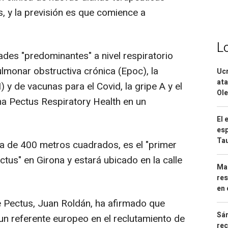
, y la previsión es que comience a
.
L
des "predominantes" a nivel respiratorio
monar obstructiva crónica (Epoc), la
Ucr
ata
) y de vacunas para el Covid, la gripe A y el
Ole
orma Pectus Respiratory Health en un
El 
esp
Ta
ca de 400 metros cuadrados, es el "primer
tus" en Girona y estará ubicado en la calle
Mar
res
en 
de Pectus, Juan Roldán, ha afirmado que
Sán
un referente europeo en el reclutamiento de
rec