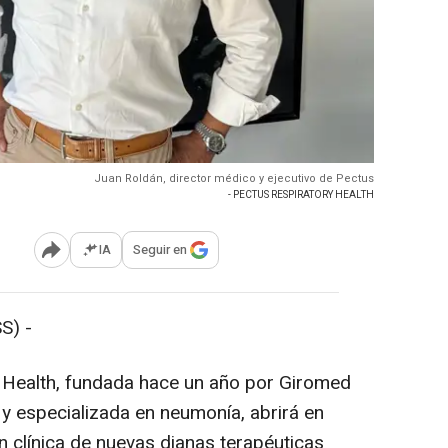
Juan Roldán, director médico y ejecutivo de Pectus
- PECTUS RESPIRATORY HEALTH
IA
Seguir en
Abrir opciones para compartir
S) -
 Health, fundada hace un año por Giromed
 y especializada en neumonía, abrirá en
n clínica de nuevas dianas terapéuticas