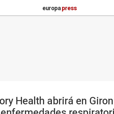
europa
press
ory Health abrirá en Giron
 enfermedades respirator