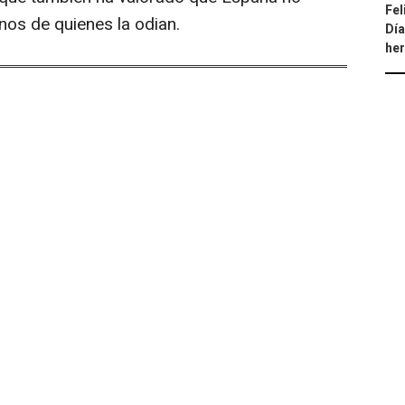
Fel
nos de quienes la odian.
Día
he