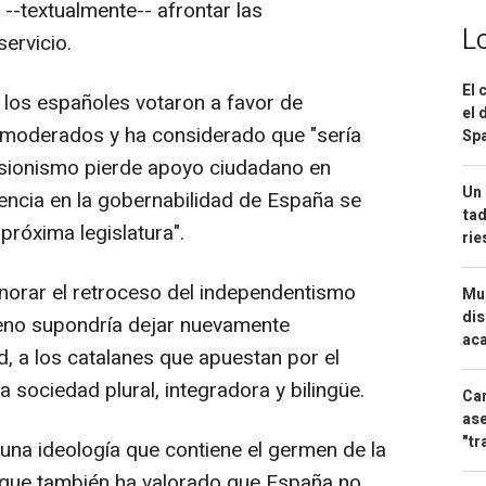
 --textualmente-- afrontar las
L
ervicio.
El 
 los españoles votaron a favor de
el 
y moderados y ha considerado que "sería
Spa
esionismo pierde apoyo ciudadano en
Un 
uencia en la gobernabilidad de España se
tad
próxima legislatura".
ri
norar el retroceso del independentismo
Mue
dis
eno supondría dejar nuevamente
aca
, a los catalanes que apuestan por el
 sociedad plural, integradora y bilingüe.
Can
ase
"tr
una ideología que contiene el germen de la
, que también ha valorado que España no