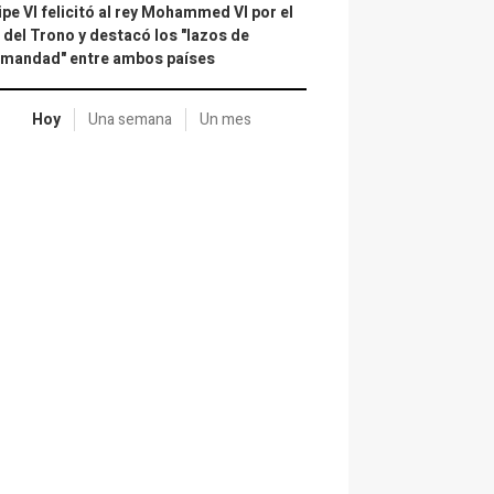
ipe VI felicitó al rey Mohammed VI por el
 del Trono y destacó los "lazos de
rmandad" entre ambos países
Hoy
Una semana
Un mes