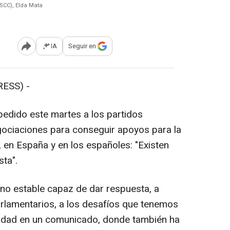
(SCC), Elda Mata
IA
Seguir en
Abrir opciones para compartir
ESS) -
 pedido este martes a los partidos
gociaciones para conseguir apoyos para la
 en España y en los españoles: "Existen
sta".
no estable capaz de dar respuesta, a
rlamentarios, a los desafíos que tenemos
ntidad en un comunicado, donde también ha