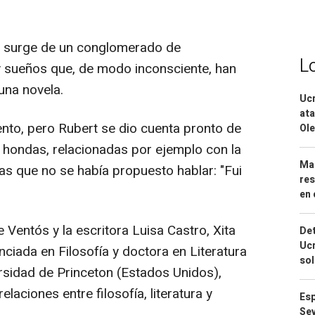
la surge de un conglomerado de
L
y sueños que, de modo inconsciente, han
una novela.
Ucr
ata
ento, pero Rubert se dio cuenta pronto de
Ole
s hondas, relacionadas por ejemplo con la
Mar
as que no se había propuesto hablar: "Fui
res
en 
e Ventós y la escritora Luisa Castro, Xita
Det
Ucr
nciada en Filosofía y doctora en Literatura
so
sidad de Princeton (Estados Unidos),
laciones entre filosofía, literatura y
Esp
Sev