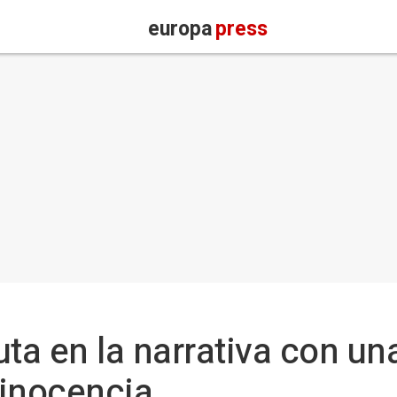
europa
press
uta en la narrativa con un
 inocencia