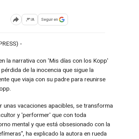
IA
Seguir en
Abrir opciones para compartir
PRESS) -
en la narrativa con 'Mis días con los Kopp'
pérdida de la inocencia que sigue la
cente que viaja con su padre para reunirse
Kopp.
er unas vacaciones apacibles, se transforma
scultor y 'performer' que con toda
orno mental y que está obsesionado con la
efímeras", ha explicado la autora en rueda