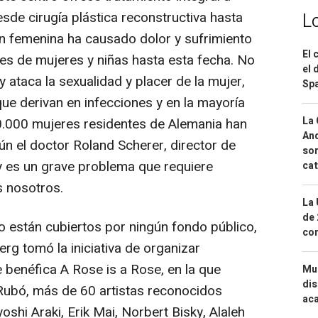
esde cirugía plástica reconstructiva hasta
L
ón femenina ha causado dolor y sufrimiento
El 
es de mujeres y niñas hasta esta fecha. No
el 
 ataca la sexualidad y placer de la mujer,
Spa
e derivan en infecciones y en la mayoría
La 
0.000 mujeres residentes de Alemania han
And
gún el doctor Roland Scherer, director de
sor
 y es un grave problema que requiere
cat
s nosotros.
La 
de 
 están cubiertos por ningún fondo público,
com
erg tomó la iniciativa de organizar
 benéfica A Rose is a Rose, en la que
Mue
dis
 Rubó, más de 60 artistas reconocidos
aca
hi Araki, Erik Mai, Norbert Bisky, Alaleh