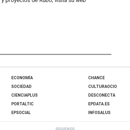
 y proyectos de Rubò, visita su web
ECONOMÍA
CHANCE
SOCIEDAD
CULTURAOCIO
CIENCIAPLUS
DESCONECTA
PORTALTIC
EPDATA.ES
EPSOCIAL
INFOSALUS
SÍGUENOS