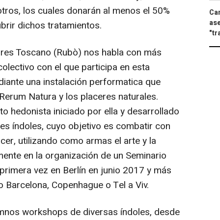
 otros, los cuales donarán al menos el 50%
Can
ase
brir dichos tratamientos.
"tr
ores Toscano (Rubò) nos habla con más
olectivo con el que participa en esta
iante una instalación performatica que
erum Natura y los placeres naturales.
o hedonista iniciado por ella y desarrollado
ntes índoles, cuyo objetivo es combatir con
cer, utilizando como armas el arte y la
lmente en la organización de un Seminario
primera vez en Berlín en junio 2017 y más
o Barcelona, Copenhague o Tel a Viv.
umnos workshops de diversas índoles, desde