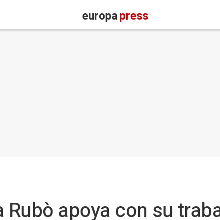
europa
press
a Rubò apoya con su traba