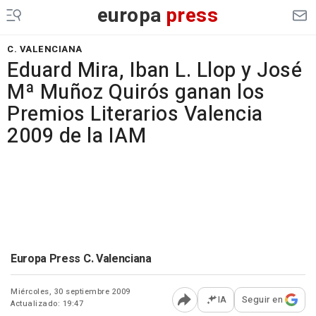
europa
press
C. VALENCIANA
Eduard Mira, Iban L. Llop y José
Mª Muñoz Quirós ganan los
Premios Literarios Valencia
2009 de la IAM
Europa Press C. Valenciana
Miércoles, 30 septiembre 2009
IA
Seguir en
Actualizado: 19:47
Abrir opciones para comp