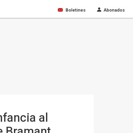
Boletines
Abonados
nfancia al
e Bramant