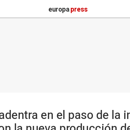
europa
press
adentra en el paso de la i
on la nueva producción d