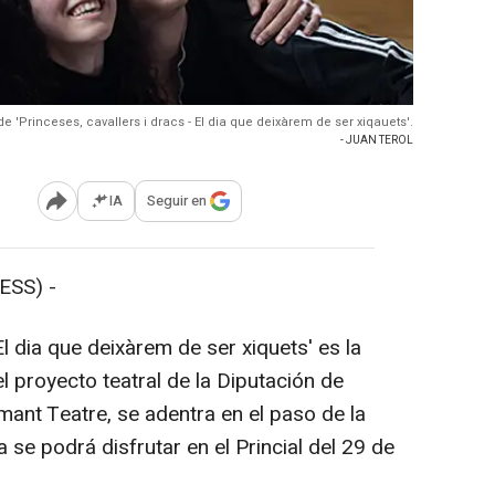
e 'Princeses, cavallers i dracs - El dia que deixàrem de ser xiqauets'.
- JUAN TEROL
IA
Seguir en
Abrir opciones para compartir
ESS) -
l dia que deixàrem de ser xiquets' es la
l proyecto teatral de la Diputación de
mant Teatre, se adentra en el paso de la
 se podrá disfrutar en el Princial del 29 de