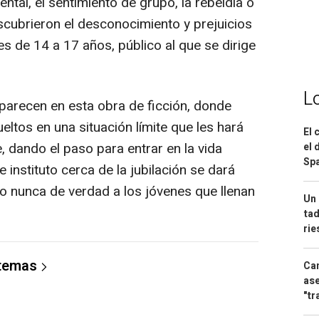
ental, el sentimiento de grupo, la rebeldía o
scubrieron el desconocimiento y prejuicios
s de 14 a 17 años, público al que se dirige
L
parecen en esta obra de ficción, donde
eltos en una situación límite que les hará
El 
 dando el paso para entrar en la vida
el 
Spa
e instituto cerca de la jubilación se dará
sto nunca de verdad a los jóvenes que llenan
Un 
tad
ri
 temas
Can
ase
"tr