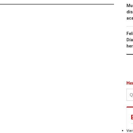
Mue
dis
aca
Fel
Día
he
He
Vier