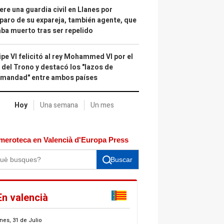
re una guardia civil en Llanes por
paro de su expareja, también agente, que
ba muerto tras ser repelido
ipe VI felicitó al rey Mohammed VI por el
 del Trono y destacó los "lazos de
rmandad" entre ambos países
Hoy
Una semana
Un mes
meroteca en Valencià d'Europa Press
Buscar
En valencià
nes, 31 de Julio