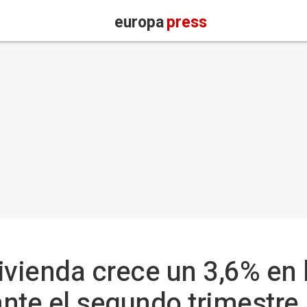
europa
press
vivienda crece un 3,6% en
nte el segundo trimestre,