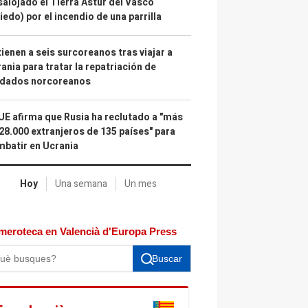
alojado el Tierra Astur del Vasco
iedo) por el incendio de una parrilla
ienen a seis surcoreanos tras viajar a
ania para tratar la repatriación de
ldados norcoreanos
UE afirma que Rusia ha reclutado a "más
28.000 extranjeros de 135 países" para
batir en Ucrania
Hoy
Una semana
Un mes
meroteca en Valencià d'Europa Press
Buscar