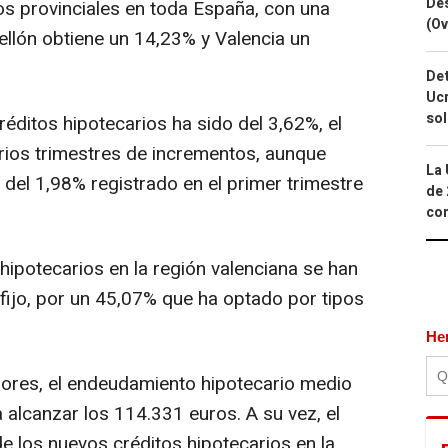
Des
dos provinciales en toda España, con una
(Ov
ellón obtiene un 14,23% y Valencia un
Det
Ucr
so
réditos hipotecarios ha sido del 3,62%, el
ios trimestres de incrementos, aunque
La 
 del 1,98% registrado en el primer trimestre
de 
com
hipotecarios en la región valenciana se han
 fijo, por un 45,07% que ha optado por tipos
He
dores, el endeudamiento hipotecario medio
 alcanzar los 114.331 euros. A su vez, el
e los nuevos créditos hipotecarios en la