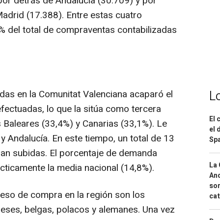
or detrás de Andalucía (30.709) y por
Madrid (17.388). Entre estas cuatro
% del total de compraventas contabilizadas
das en la Comunitat Valenciana acaparó el
L
fectuadas, lo que la sitúa como tercera
El 
 Baleares (33,4%) y Canarias (33,1%). Le
el 
y Andalucía. En este tiempo, un total de 13
Spa
an subidas. El porcentaje de demanda
La 
ácticamente la media nacional (14,8%).
And
sor
eso de compra en la región son los
cat
deses, belgas, polacos y alemanes. Una vez