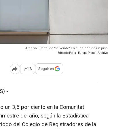
Archivo - Cartel de 'se vende' en el balcón de un piso
- Eduardo Parra - Europa Press - Archivo
IA
Seguir en
Abrir opciones para compartir
S) -
do un 3,6 por ciento en la Comunitat
imestre del año, según la Estadística
eriodo del Colegio de Registradores de la