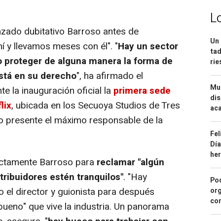
L
nzado dubitativo Barroso antes de
Un 
í y llevamos meses con él". "
Hay un sector
tad
o proteger de alguna manera la forma de
ri
está en su derecho
", ha afirmado el
Mue
e la inauguración oficial la
primera sede
dis
lix
, ubicada en los Secuoya Studios de Tres
aca
o presente el máximo responsable de la
Fel
Día
he
rectamente Barroso para
reclamar "algún
stribuidores estén tranquilos"
. "Hay
Pod
 el director y guionista para después
org
con
bueno" que vive la industria. Un panorama