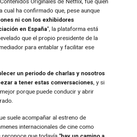
 Contenidos Originales de Netflix, fue quien
a cual ha confirmado que, pese aunque
ones ni con los exhibidores
ociación en España
", la plataforma está
revelado que el propio presidente de la
diador para entablar y facilitar ese
blecer un periodo de charlas y nosotros
zar a tener estas conversaciones
, y si
 mejor porque puede conducir y abrir
rado.
que suele acompañar al estreno de
támenes internacionales de cine como
s reconoce que todavía
"hay un camino a