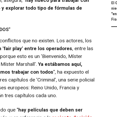
, asegura, "
hay hueco para trabajar con
El 
y explorar todo tipo de fórmulas de
nie
"en
Fis
DOS"
nflictos que no existen. Los actores, los
'fair play' entre los operadores
, entre las
 porque esto es un 'Bienvenido, Míster
 Míster Marshall'.
Ya estábamos aquí,
mos trabajar con todos
", ha expuesto el
res capítulos de 'Criminal', una serie policial
ses europeos: Reino Unido, Francia y
n tres capítulos cada uno.
ado que "
hay películas que deben ser