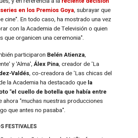
és, y en referencia a la
reciente decisión
s series en los Premios Goya
, subrayar que
e cine". En todo caso, ha mostrado una vez
rar con la Academia de Televisión o quien
es que organicen una ceremonia".
ambién participaron
Belén Atienza
,
nte' y 'Alma',
Álex Pina
, creador de 'La
dez-Valdés
, co-creadora de 'Las chicas del
te de la Academia ha destacado que
la
oto "el cuello de botella que había entre
e ahora "muchas nuestras producciones
lgo que antes no pasaba".
S FESTIVALES