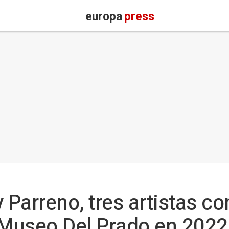
europa
press
y Parreno, tres artistas 
 Museo Del Prado en 2022