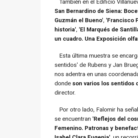
También en el Edificio Villanue
San Bernardino de Siena: Boce
Guzmán el Bueno'
,
'Francisco P
historia'
,
'El Marqués de Santill
un cuadro. Una Exposición olfat
Esta última muestra se encarga 
sentidos' de Rubens y Jan Brueg
nos adentra en unas coordenadas
donde
son varios los sentidos
director.
Por otro lado, Falomir ha señala
se encuentran
'Reflejos del co
Femenino. Patronas y benefacto
Isabel Clara Eugenia'
, un recor