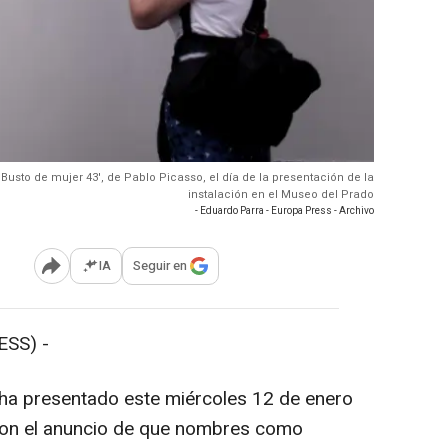
'Busto de mujer 43', de Pablo Picasso, el día de la presentación de la
instalación en el Museo del Prado
- Eduardo Parra - Europa Press - Archivo
IA
Seguir en
Abrir opciones para compartir
SS) -
ha presentado este miércoles 12 de enero
con el anuncio de que nombres como