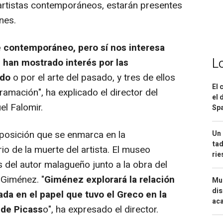
 artistas contemporáneos, estarán presentes
nes.
 contemporáneo, pero sí nos interesa
L
e han mostrado interés por las
ado
o por el arte del pasado, y tres de ellos
El 
ramación", ha explicado el director del
el 
l Falomir.
Spa
posición que se enmarca en la
Un 
tad
o de la muerte del artista. El museo
ri
 del autor malagueño junto a la obra del
Giménez. "
Giménez explorará la relación
Mue
dis
ada en el papel que tuvo el Greco en la
aca
 de Picass
o", ha expresado el director.