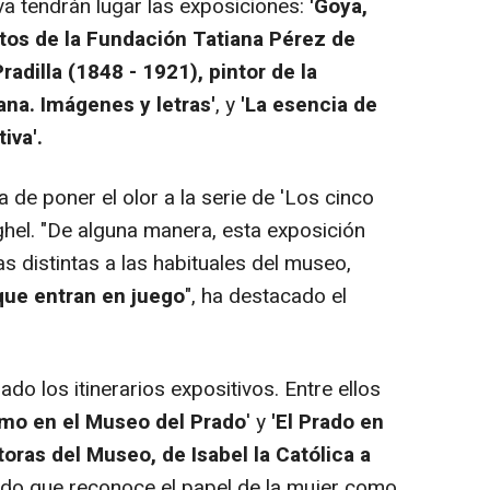
va tendrán lugar las exposiciones:
'Goya,
tos de la Fundación Tatiana Pérez de
radilla (1848 - 1921), pintor de la
ana. Imágenes y letras'
, y
'La esencia de
iva'.
de poner el olor a la serie de 'Los cinco
hel. "De alguna manera, esta exposición
 distintas a las habituales del museo,
 que entran en juego
", ha destacado el
do los itinerarios expositivos. Entre ellos
smo en el Museo del Prado
' y
'El Prado en
ras del Museo, de Isabel la Católica a
rido que reconoce el papel de la mujer como