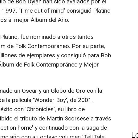
dio de Bob Dylan han sido avalados por el
 En 1997, 'Time out of mind' consiguió Platino
los al mejor Álbum del Año.
ó Platino, fue nominado a otros tantos
m de Folk Contemporáneo. Por su parte,
illones de ejemplares y consiguió para Bob
Álbum de Folk Contemporáneo y Mejor
nado un Oscar y un Globo de Oro con la
e la película 'Wonder Boy', de 2001.
ito con 'Chronicles', su libro de
ido el tributo de Martin Scorsese a través
rection home' y continuado con la saga de
L
ltimo año con su octavo volumen 'Tell Tale