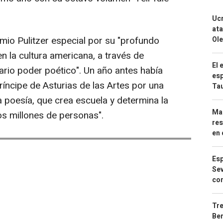
Ucr
ata
io Pulitzer especial por su "profundo
Ole
n la cultura americana, a través de
El 
rio poder poético". Un año antes había
esp
ríncipe de Asturias de las Artes por una
Ta
a poesía, que crea escuela y determina la
Mar
s millones de personas".
res
en 
Esp
Sev
con
Tre
Ber