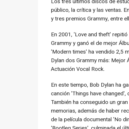
Los tres últimos discos de estu
público, la crítica y las ventas.
y tres premios Grammy, entre el
En 2001, 'Love and theft' repiti
Grammy y ganó el de mejor Álbu
'Modern times' ha vendido 2,5 m
Dylan dos Grammy más: Mejor 
Actuación Vocal Rock.
En este tiempo, Bob Dylan ha ga
canción 'Things have changed', d
También ha conseguido un gran éx
memorias, además de haber recib
de la película documental 'No di
'Bootleg Series', culminada el ú