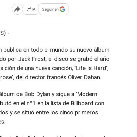
IA
Seguir en
Abrir opciones para compartir
S) -
an publica en todo el mundo su nuevo álbum
do por Jack Frost, el disco se grabó el año
ción de una nueva canción, 'Life Is Hard',
 rose', del director francés Oliver Dahan.
º álbum de Bob Dylan y sigue a 'Modern
utó en el nº1 en la lista de Billboard con
os y se situó entre los cinco primeros
es.