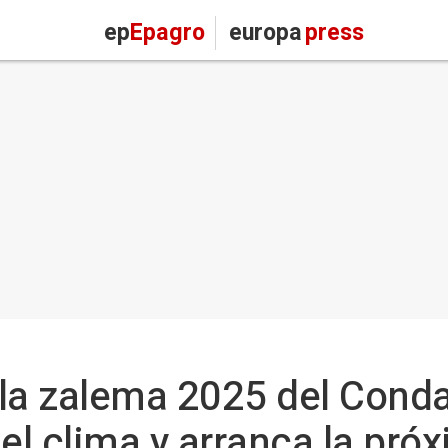
ep
Epagro
europa
press
 la zalema 2025 del Cond
 el clima y arranca la pr