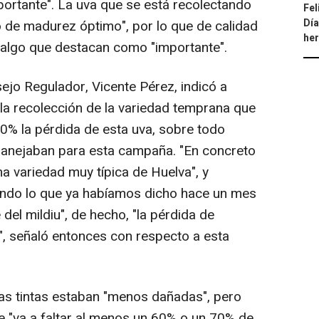
ortante". La uva que se está recolectando
Fel
Día
o de madurez óptimo", por lo que de calidad
he
, algo que destacan como "importante".
ejo Regulador, Vicente Pérez, indicó a
 la recolección de la variedad temprana que
0% la pérdida de esta uva, sobre todo
 manejaban para esta campaña. "En concreto
na variedad muy típica de Huelva", y
ando lo que ya habíamos dicho hace un mes
el mildiu", de hecho, "la pérdida de
, señaló entonces con respecto a esta
vas tintas estaban "menos dañadas", pero
"va a faltar al menos un 60% o un 70% de