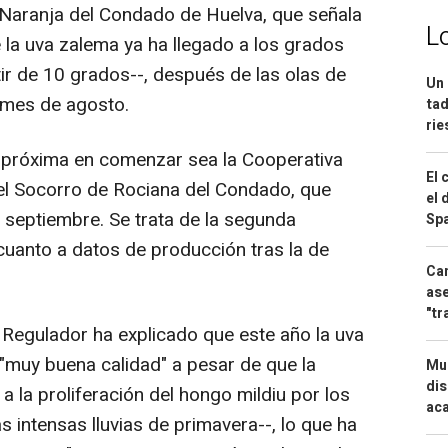
 Naranja del Condado de Huelva, que señala
L
 la uva zalema ya ha llegado a los grados
ir de 10 grados--, después de las olas de
Un 
l mes de agosto.
tad
ri
a próxima en comenzar sea la Cooperativa
El 
del Socorro de Rociana del Condado, que
el 
de septiembre. Se trata de la segunda
Spa
uanto a datos de producción tras la de
Can
ase
"tr
Regulador ha explicado que este año la uva
 "muy buena calidad" a pesar de que la
Mue
dis
 la proliferación del hongo mildiu por los
aca
 intensas lluvias de primavera--, lo que ha