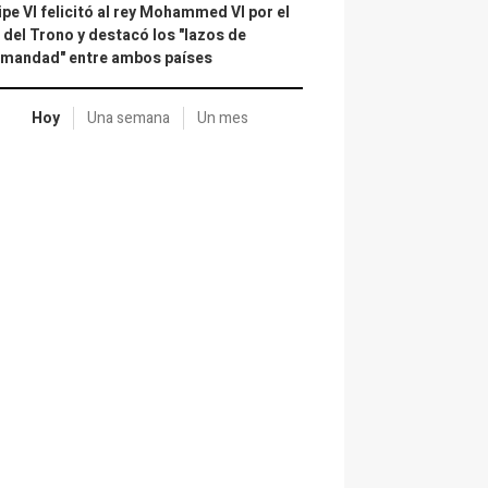
ipe VI felicitó al rey Mohammed VI por el
 del Trono y destacó los "lazos de
rmandad" entre ambos países
Hoy
Una semana
Un mes