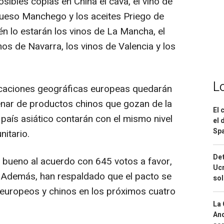
sibles copias en China el cava, el vino de
 Queso Manchego y los aceites Priego de
n lo estarán los vinos de La Mancha, el
nos de Navarra, los vinos de Valencia y los
L
dicaciones geográficas europeas quedarán
enar de productos chinos que gozan de la
El 
 país asiático contarán con el mismo nivel
el 
Spa
itario.
Det
 bueno al acuerdo con 645 votos a favor,
Ucr
. Además, han respaldado que el pacto se
so
 europeos y chinos en los próximos cuatro
La 
And