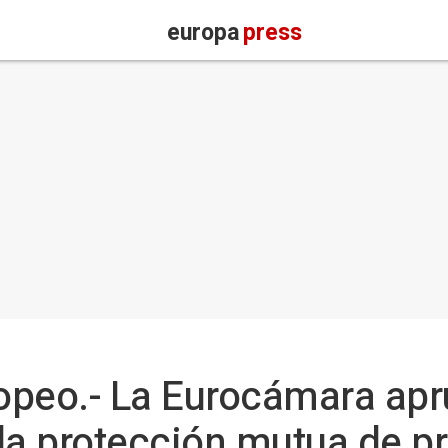
europa
press
opeo.- La Eurocámara apr
la protección mutua de p