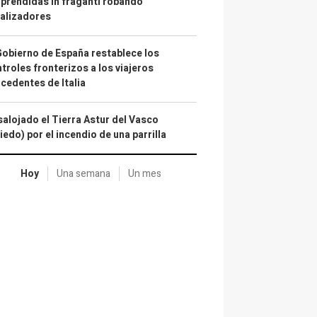
prendidas in fraganti robando
alizadores
Gobierno de España restablece los
troles fronterizos a los viajeros
cedentes de Italia
alojado el Tierra Astur del Vasco
iedo) por el incendio de una parrilla
Hoy
Una semana
Un mes