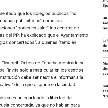
el 
Spa
mentado que los colegios públicos "no
Un 
ampañas publicitarias" como los
tad
aciones "ponen en valor" los centros de
ri
ticas del PP, ha explicado que el Ayuntamiento
La 
gios concertados", a quienes "también
de 
com
PP Elisabeth Ochoa de Eribe ha mostrado su
Mue
dis
al "invita solo a matricular en los centros
aca
institución debe ser neutra e informar a la
cativa" de la que dispone en la ciudad.
Can
ase
"tr
pública están coartando la libertad de
scuela concertada, ya que no hablan para