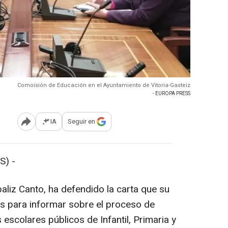
Comoisión de Educación en el Ayuntamiento de Vitoria-Gasteiz
- EUROPA PRESS
IA
Seguir en
Abrir opciones para compartir
S) -
aliz Canto, ha defendido la carta que su
as para informar sobre el proceso de
 escolares públicos de Infantil, Primaria y