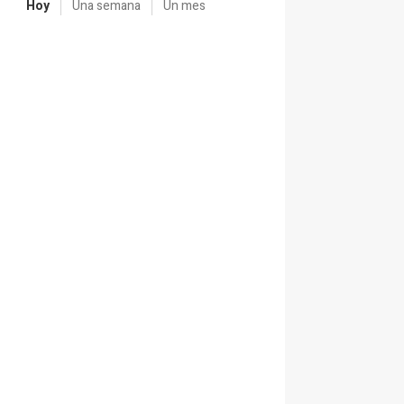
Hoy
Una semana
Un mes