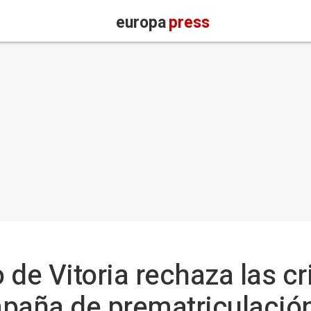
europa
press
de Vitoria rechaza las cri
paña de prematriculación