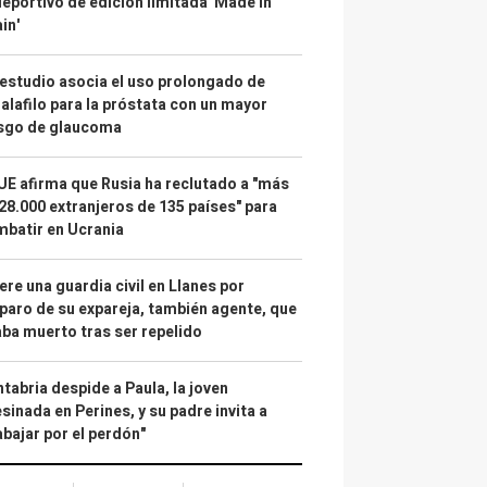
deportivo de edición limitada 'Made in
in'
estudio asocia el uso prolongado de
alafilo para la próstata con un mayor
esgo de glaucoma
UE afirma que Rusia ha reclutado a "más
28.000 extranjeros de 135 países" para
batir en Ucrania
re una guardia civil en Llanes por
paro de su expareja, también agente, que
ba muerto tras ser repelido
tabria despide a Paula, la joven
sinada en Perines, y su padre invita a
abajar por el perdón"