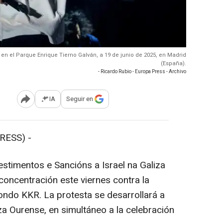
, en el Parque Enrique Tierno Galván, a 19 de junio de 2025, en Madrid
(España).
- Ricardo Rubio - Europa Press - Archivo
IA
Seguir en
Abrir opciones para compartir
RESS) -
timentos e Sancións a Israel na Galiza
oncentración este viernes contra la
fondo KKR. La protesta se desarrollará a
za Ourense, en simultáneo a la celebración