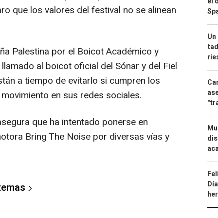
el 
ro que los valores del festival no se alinean
Spa
Un 
tad
 Palestina por el Boicot Académico y
ri
llamado al boicot oficial del Sónar y del Fiel
están a tiempo de evitarlo si cumpren los
Can
ase
l movimiento en sus redes sociales.
"tr
egura que ha intentado ponerse en
Mue
motora Bring The Noise por diversas vías y
dis
aca
Fel
Día
 temas
he