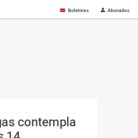
Boletines
Abonados
rgas contempla
s 14