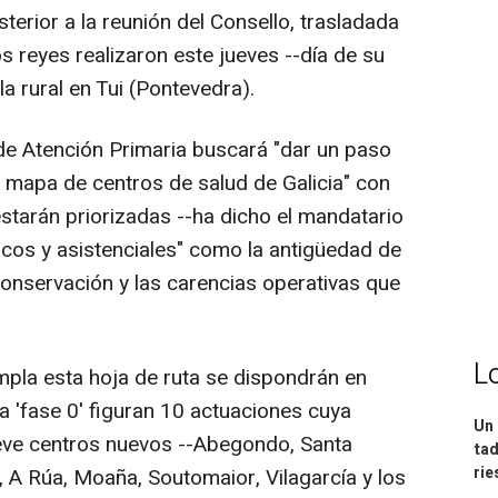
terior a la reunión del Consello, trasladada
los reyes realizaron este jueves --día de su
a rural en Tui (Pontevedra).
de Atención Primaria buscará "dar un paso
vo mapa de centros de salud de Galicia" con
starán priorizadas --ha dicho el mandatario
icos y asistenciales" como la antigüedad de
conservación y las carencias operativas que
L
pla esta hoja de ruta se dispondrán en
da 'fase 0' figuran 10 actuaciones cuya
Un 
ueve centros nuevos --Abegondo, Santa
tad
ri
, A Rúa, Moaña, Soutomaior, Vilagarcía y los