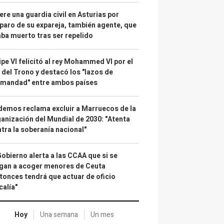
re una guardia civil en Asturias por
paro de su expareja, también agente, que
ba muerto tras ser repelido
ipe VI felicitó al rey Mohammed VI por el
 del Trono y destacó los "lazos de
rmandad" entre ambos países
emos reclama excluir a Marruecos de la
anización del Mundial de 2030: "Atenta
tra la soberanía nacional"
Gobierno alerta a las CCAA que si se
gan a acoger menores de Ceuta
tonces tendrá que actuar de oficio
calía"
Hoy
Una semana
Un mes