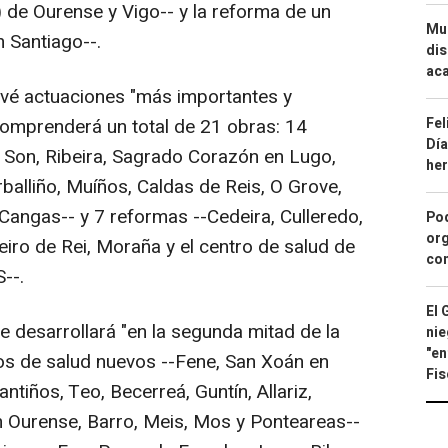
) de Ourense y Vigo-- y la reforma de un
Mue
n Santiago--.
dis
aca
evé actuaciones "más importantes y
Fel
 comprenderá un total de 21 obras: 14
Día
 Son, Ribeira, Sagrado Corazón en Lugo,
he
balliño, Muíños, Caldas de Reis, O Grove,
Cangas-- y 7 reformas --Cedeira, Culleredo,
Pod
org
iro de Rei, Moraña y el centro de salud de
con
--.
El 
e desarrollará "en la segunda mitad de la
nie
"en
ros de salud nuevos --Fene, San Xoán en
Fis
antiños, Teo, Becerreá, Guntín, Allariz,
Ourense, Barro, Meis, Mos y Ponteareas--