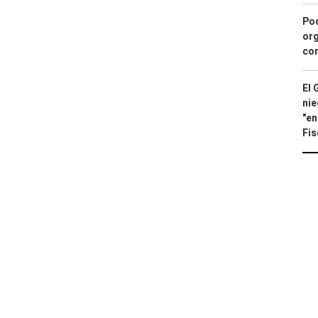
Pod
org
con
El 
nie
"en
Fis