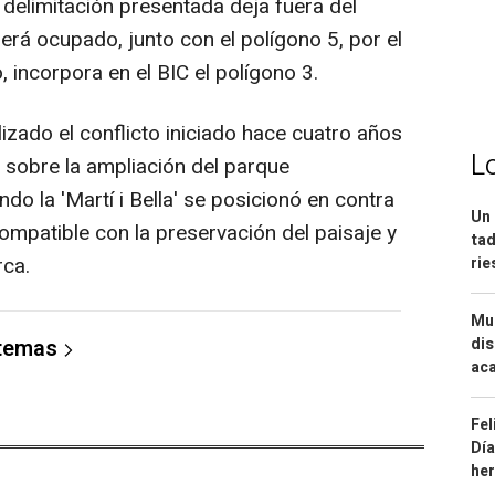
delimitación presentada deja fuera del
será ocupado, junto con el polígono 5, por el
, incorpora en el BIC el polígono 3.
izado el conflicto iniciado hace cuatro años
L
s sobre la ampliación del parque
do la 'Martí i Bella' se posicionó en contra
Un 
ompatible con la preservación del paisaje y
tad
rca.
ri
Mue
 temas
dis
aca
Fel
Día
he