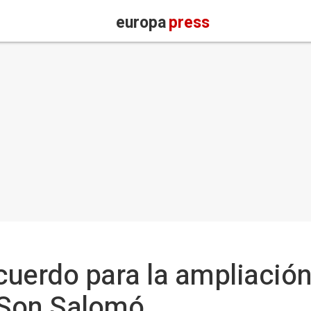
europa
press
uerdo para la ampliación
e Son Salomó