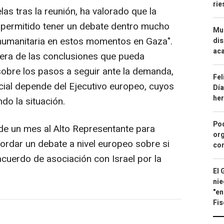
ri
s tras la reunión, ha valorado que la
a permitido tener un debate dentro mucho
Mue
 humanitaria en estos momentos en Gaza".
dis
aca
pera de las conclusiones que pueda
obre los pasos a seguir ante la demanda,
Fel
ial depende del Ejecutivo europeo, cuyos
Día
he
ndo la situación.
Pod
de un mes al Alto Representante para
org
ordar un debate a nivel europeo sobre si
con
acuerdo de asociación con Israel por la
El 
nie
"en
Fis