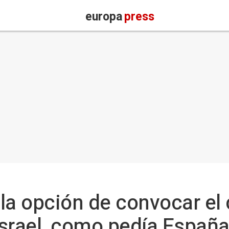
europa
press
la opción de convocar el
srael, como pedía Españ