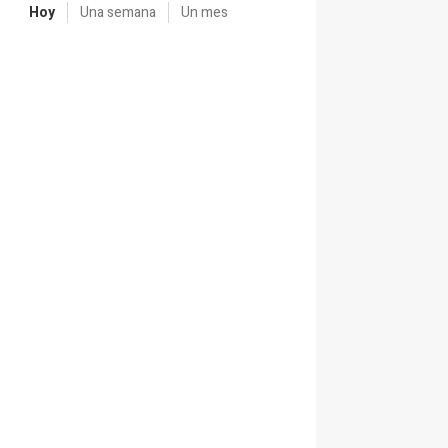
Hoy
Una semana
Un mes