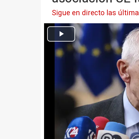
Sigue en directo las últim
El Alto Representante de la Unión E
Europa Press Internacional
Actualizado: lunes, 18 marzo 2024 20:46
BRUSELAS, 18 Mar. (EUROPA PR
Los ministros de Exteriores de 
opción de convocar a Israel en 
UE para revisar las relaciones,
han abierto a que el ministro de 
con sus homólogos europeos.
"Este acuerdo se basa explícita