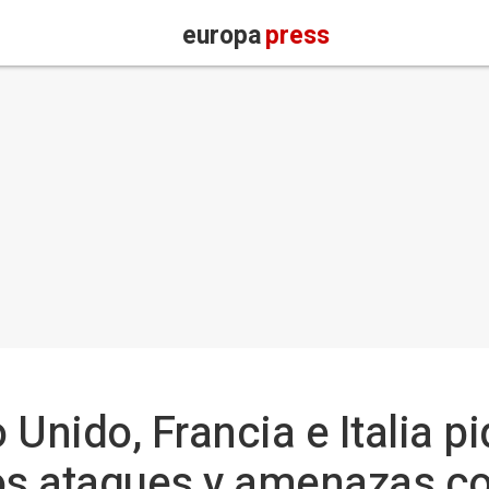
europa
press
Unido, Francia e Italia pi
os ataques y amenazas co