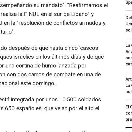
Spa
desempeñando su mandato". "Reafirmamos el
realiza la FINUL en el sur de Líbano" y
Det
U en la "resolución de conflictos armados y
Ucr
so
tario".
La 
ido después de que hasta cinco 'cascos
And
ques israelíes en los últimos días y de que
sor
cat
or una cortina de humo lanzada por
eron con dos carros de combate en una de
Art
rnacional este domingo.
La 
nol
 está integrada por unos 10.500 soldados
El 
s 650 españoles, que velan por el alto el
con
pro