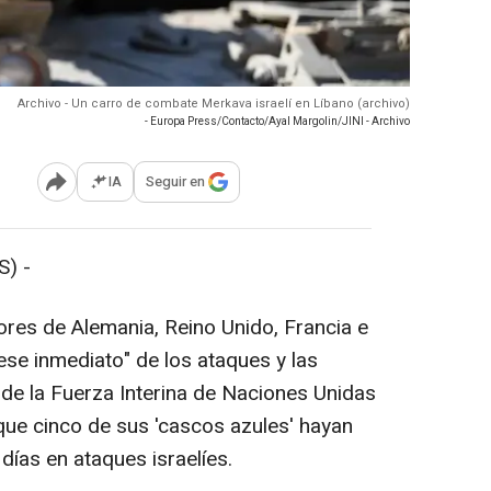
Archivo - Un carro de combate Merkava israelí en Líbano (archivo)
- Europa Press/Contacto/Ayal Margolin/JINI - Archivo
IA
Seguir en
Abrir opciones para compartir
) -
ores de Alemania, Reino Unido, Francia e
cese inmediato" de los ataques y las
de la Fuerza Interina de Naciones Unidas
ue cinco de sus 'cascos azules' hayan
días en ataques israelíes.