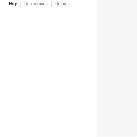
Hoy
Una semana
Un mes