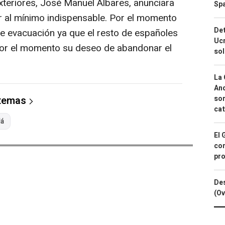
xteriores, José Manuel Albares, anunciara
Spa
ir al mínimo indispensable. Por el momento
Det
e evacuación ya que el resto de españoles
Ucr
or el momento su deseo de abandonar el
so
La 
And
sor
 temas
cat
lá
El 
con
pro
Des
(Ov