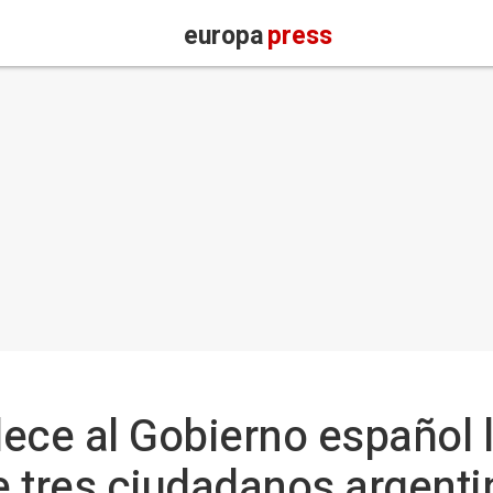
europa
press
ece al Gobierno español 
 tres ciudadanos argenti