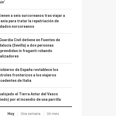
in'
ienen a seis surcoreanos tras viajar a
ania para tratar la repatriación de
ldados norcoreanos
Guardia Civil detiene en Fuentes de
alucía (Sevilla) a dos personas
prendidas in fraganti robando
alizadores
Gobierno de España restablece los
troles fronterizos a los viajeros
cedentes de Italia
alojado el Tierra Astur del Vasco
iedo) por el incendio de una parrilla
Hoy
Una semana
Un mes