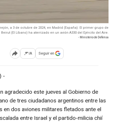
rrejón, a 3 de octubre de 2024, en Madrid (España). El primer grupo de
rut (El Líbano) ha aterrizado en un avión A330 del Ejército del Aire.
- Ministerio de Defensa
IA
Seguir en
Abrir opciones para compartir
 -
n agradecido este jueves al Gobierno de
no de tres ciudadanos argentinos entre las
n dos aviones militares fletados ante el
scalada entre Israel y el partido-milicia chií