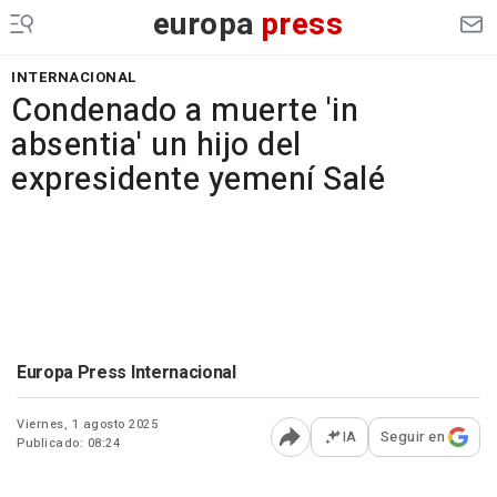
europa
press
INTERNACIONAL
Condenado a muerte 'in
absentia' un hijo del
expresidente yemení Salé
Europa Press Internacional
Viernes, 1 agosto 2025
IA
Seguir en
Publicado: 08:24
Abrir opciones para comp