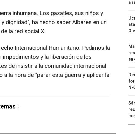
a r
guerra inhumana. Los gazatíes, sus niños y
Ucr
 y dignidad", ha hecho saber Albares en un
ata
e la red social X.
Ole
Mar
recho Internacional Humanitario. Pedimos la
res
 impedimentos y la liberación de los
en 
es de insistir a la comunidad internacional
a la hora de "parar esta guerra y aplicar la
Dec
for
N-6
Sán
 temas
rec
mej