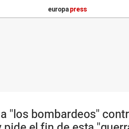
europa
press
 "los bombardeos" contra
 pide el fin de esta "gue