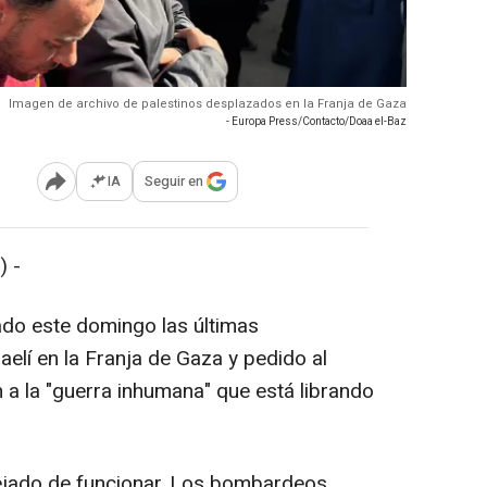
Imagen de archivo de palestinos desplazados en la Franja de Gaza
- Europa Press/Contacto/Doaa el-Baz
IA
Seguir en
Abrir opciones para compartir
 -
ado este domingo las últimas
aelí en la Franja de Gaza y pedido al
 a la "guerra inhumana" que está librando
dejado de funcionar. Los bombardeos