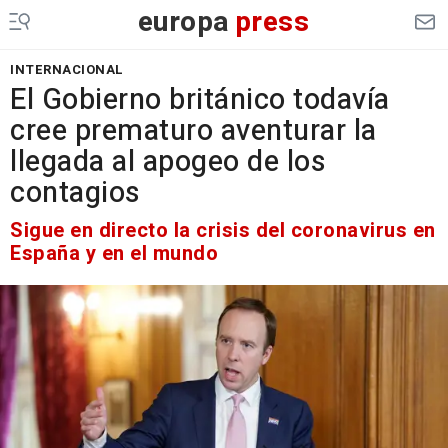
europa
press
INTERNACIONAL
El Gobierno británico todavía
cree prematuro aventurar la
llegada al apogeo de los
contagios
Sigue en directo la crisis del coronavirus en
España y en el mundo