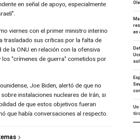
Ole
ndente en señal de apoyo, especialmente
aelí".
Mar
res
o viernes con el primer ministro interino
en 
a trasladado sus críticas por la falta de
Det
 de la ONU en relación con la ofensiva
Ucr
 y los "crímenes de guerra" cometidos por
so
Esp
Sev
dounidense, Joe Biden, alertó de que no
con
 sobre instalaciones nucleares de Irán, si
ibilidad de que estos objetivos fueran
Un 
rmó que había conversaciones al respecto.
tir
 temas