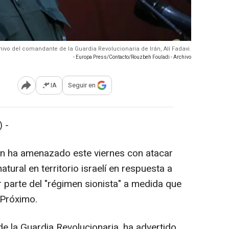
hivo del comandante de la Guardia Revolucionaria de Irán, Alí Fadavi.
- Europa Press/Contacto/Rouzbeh Fouladi - Archivo
IA
Seguir en
Abrir opciones para compartir
 -
án ha amenazado este viernes con atacar
atural en territorio israelí en respuesta a
r parte del "régimen sionista" a medida que
 Próximo.
 de la Guardia Revolucionaria, ha advertido