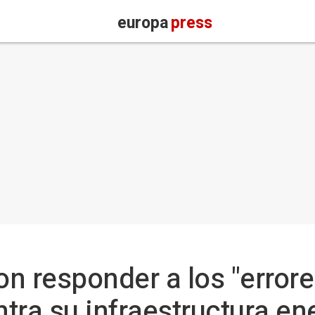
europa
press
n responder a los "errores
tra su infraestructura en