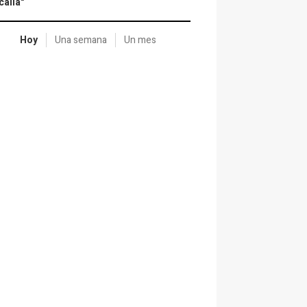
calía"
Hoy
Una semana
Un mes