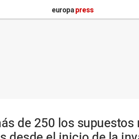
europa
press
 más de 250 los supuesto
 desde el inicio de la in