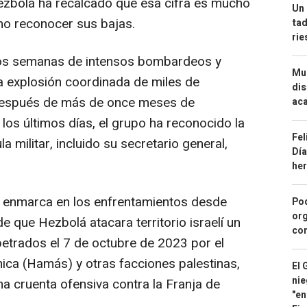
Hezbolá ha recalcado que esa cifra es mucho
Un 
no reconocer sus bajas.
tad
ri
dos semanas de intensos bombardeos y
Mue
 la explosión coordinada de miles de
dis
 después de más de once meses de
aca
os últimos días, el grupo ha reconocido la
Fel
 militar, incluido su secretario general,
Día
he
se enmarca en los enfrentamientos desde
Pod
org
 que Hezbolá atacara territorio israelí un
con
etrados el 7 de octubre de 2023 por el
ica (Hamás) y otras facciones palestinas,
El 
nie
una cruenta ofensiva contra la Franja de
"en