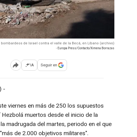
e bombardeos de Israel contra el valle de la Becá, en Líbano (archivo)
- Europa Press/Contacto/Ximena Borrazas
IA
Seguir en
Abrir opciones para compartir
 -
 este viernes en más de 250 los supuestos
í Hezbolá muertos desde el inicio de la
 la madrugada del martes, periodo en el que
 "más de 2.000 objetivos militares".