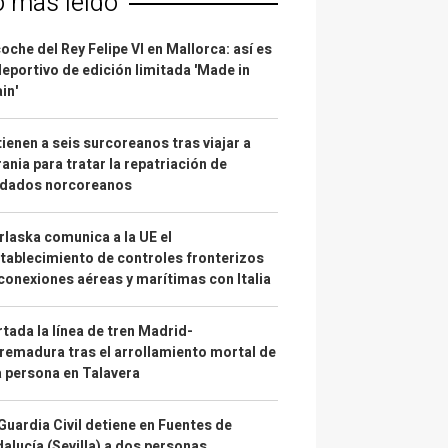
o más leído
coche del Rey Felipe VI en Mallorca: así es
deportivo de edición limitada 'Made in
in'
ienen a seis surcoreanos tras viajar a
ania para tratar la repatriación de
ldados norcoreanos
laska comunica a la UE el
tablecimiento de controles fronterizos
conexiones aéreas y marítimas con Italia
tada la línea de tren Madrid-
remadura tras el arrollamiento mortal de
 persona en Talavera
Guardia Civil detiene en Fuentes de
alucía (Sevilla) a dos personas