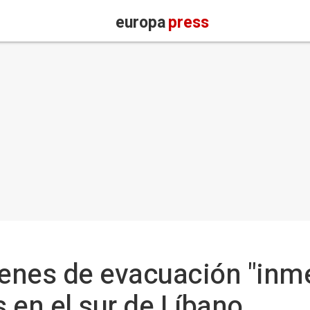
europa
press
denes de evacuación "inm
 en el sur de Líbano