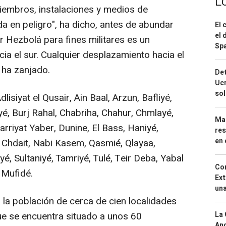
L
iembros, instalaciones y medios de
 en peligro", ha dicho, antes de abundar
El 
el 
r Hezbolá para fines militares es un
Spa
acia el sur. Cualquier desplazamiento hacia el
 ha zanjado.
Det
Ucr
so
isiyat el Qusair, Ain Baal, Arzun, Bafliyé,
yé, Burj Rahal, Chabriha, Chahur, Chmlayé,
Mar
arriyat Yaber, Dunine, El Bass, Haniyé,
res
en 
Chdait, Nabi Kasem, Qasmié, Qlayaa,
é, Sultaniyé, Tamriyé, Tulé, Teir Deba, Yabal
Cor
 Mufidé.
Ext
una
a la población de cerca de cien localidades
 que se encuentra situado a unos 60
La 
And