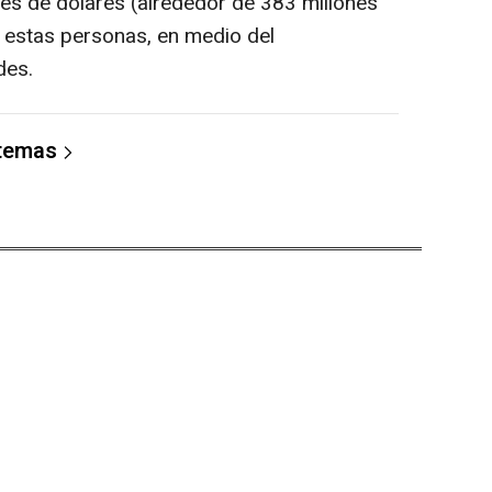
nes de dólares (alrededor de 383 millones
 estas personas, en medio del
des.
 temas