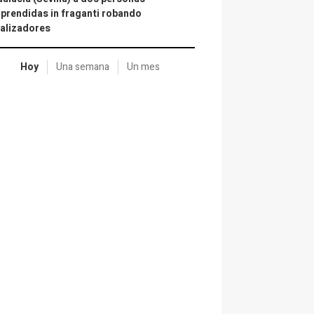
prendidas in fraganti robando
alizadores
Hoy
Una semana
Un mes