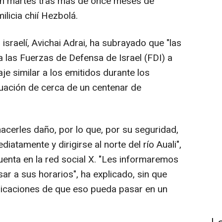
en martes tras más de once meses de
ilicia chií Hezbolá.
 israelí, Avichai Adrai, ha subrayado que "las
a las Fuerzas de Defensa de Israel (FDI) a
je similar a los emitidos durante los
uación de cerca de un centenar de
hacerles daño, por lo que, por su seguridad,
atamente y dirigirse al norte del río Auali",
enta en la red social X. "Les informaremos
r a sus horarios", ha explicado, sin que
dicaciones de que eso pueda pasar en un