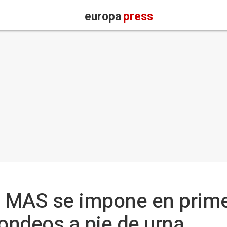
europa
press
l MAS se impone en prime
sondeos a pie de urna