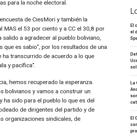
as para la noche electoral.
L
 encuesta de CiesMori y también la
El 
l MAS el 53 por ciento y a CC el 30,8 por
el 
a salido a agradecer al pueblo boliviano,
Spa
 que es sabio", por los resultados de una
Det
e ha transcurrido de acuerdo a lo que
Ucr
a y pacífica".
so
ia, hemos recuperado la esperanza.
La 
And
 bolivianos y vamos a construir un
sor
 ha sido para el pueblo lo que es del
cat
odeado de dirigentes del partido y de
as organizaciones sindicales, de
El 
con
pro