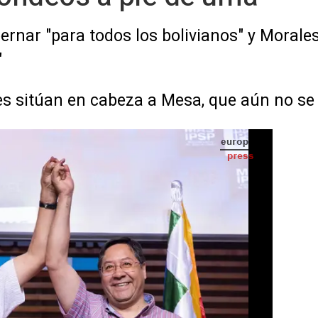
nar "para todos los bolivianos" y Morales
"
les sitúan en cabeza a Mesa, que aún no s
 el candidato del MAS Luis Arce - JULIETA FERRARIO / ZUMA PRESS / CONTACTOPHOTO
IA
Seguir en
Abrir opciones para compartir
"para todos los bolivianos" y Morales
blo se ha impuesto"
túan en cabeza a Mesa, que aún no se ha