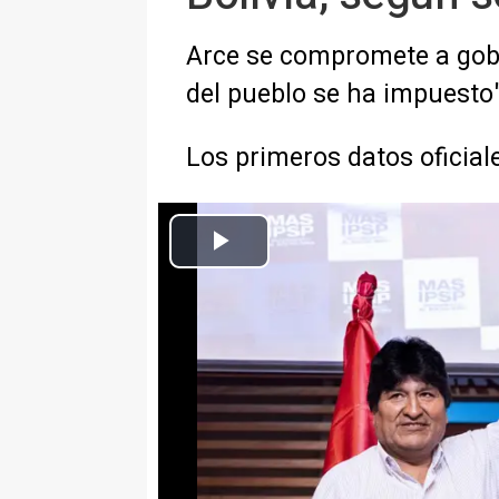
Arce se compromete a gober
del pueblo se ha impuesto
Los primeros datos oficia
El expresidente de Bolivia Evo Morales y
Europa Press Internacional
Actualizado: lunes, 19 octubre 2020 15:05
Arce se compromete a gobernar 
celebra que "la voluntad del pue
Los primeros datos oficiales si