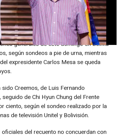
S) que lidera Luis Arce se habría impuesto
ciones generales de este domingo en Bolivia
tos, según sondeos a pie de urna, mientras
del expresidente Carlos Mesa se queda
oyos.
a sido Creemos, de Luis Fernando
, seguido de Chi Hyun Chung del Frente
or ciento, según el sondeo realizado por la
s de televisión Unitel y Bolivisión.
 oficiales del recuento no concuerdan con