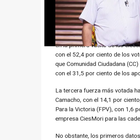
pronunciado
MADRID, 19 (EUROPA PRESS)
El Movimiento al Socialismo (MA
en la primera vuelta de las elec
con el 52,4 por ciento de los vo
que Comunidad Ciudadana (CC) 
con el 31,5 por ciento de los ap
La tercera fuerza más votada h
Camacho, con el 14,1 por ciento
Para la Victoria (FPV), con 1,6 p
empresa CiesMori para las cadena
No obstante, los primeros datos