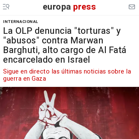
europa
press
INTERNACIONAL
La OLP denuncia "torturas" y
"abusos" contra Marwan
Barghuti, alto cargo de Al Fatá
encarcelado en Israel
Sigue en directo las últimas noticias sobre la
guerra en Gaza