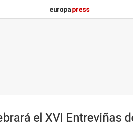
europa
press
rará el XVI Entreviñas de