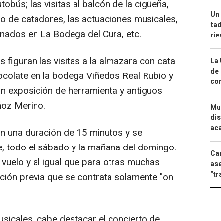
tobús; las visitas al balcón de la cigüeña,
Un 
so de catadores, las actuaciones musicales,
tad
onados en La Bodega del Cura, etc.
ri
 figuran las visitas a la almazara con cata
La 
de 
hocolate en la bodega Viñedos Real Rubio y
com
on exposición de herramienta y antiguos
ñoz Merino.
Mue
dis
aca
n una duración de 15 minutos y se
ite, todo el sábado y la mañana del domingo.
Can
 vuelo y al igual que para otras muchas
ase
"tr
pción previa que se contrata solamente "on
sicales, cabe destacar el concierto de