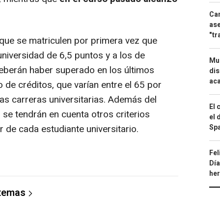
Can
ase
"tr
que se matriculen por primera vez que
niversidad de 6,5 puntos y a los de
Mue
eberán haber superado en los últimos
dis
aca
de créditos, que varían entre el 65 por
las carreras universitarias. Además del
El 
se tendrán en cuenta otros criterios
el 
Spa
r de cada estudiante universitario.
Fel
Día
he
 temas