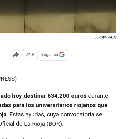
EUROPA PRESS
IA
Seguir en
Abrir opciones para compartir
RESS) -
dado hoy destinar 634.200 euros
durante
udas para los universitarios riojanos que
oja
. Estas ayudas, cuya convocatoria se
Oficial de La Rioja (BOR).