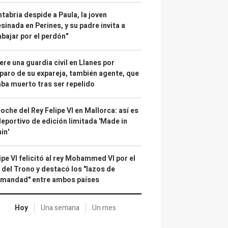
tabria despide a Paula, la joven
sinada en Perines, y su padre invita a
abajar por el perdón"
re una guardia civil en Llanes por
paro de su expareja, también agente, que
ba muerto tras ser repelido
coche del Rey Felipe VI en Mallorca: así es
deportivo de edición limitada 'Made in
in'
ipe VI felicitó al rey Mohammed VI por el
 del Trono y destacó los "lazos de
rmandad" entre ambos países
Hoy
Una semana
Un mes