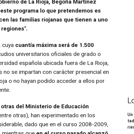
Gobierno de La Rioja, Begoña Martínez
n este programa lo que pretendemos es
n las familias riojanas que tienen a uno
 regiones".
, cuya
cuantía máxima será de 1.500
tudios universitarios oficiales de grado o
ersidad española ubicada fuera de La Rioja,
 no se impartan con carácter presencial en
ioja o no hayan podido acceder a ellos por
ente.
L
otras del Ministerio de Educación
ntre otras), han experimentado en los
Un 
tad
siderable, dado que en el curso 2008-2009,
ri
, mientras que
en el curso pasado alcanzó