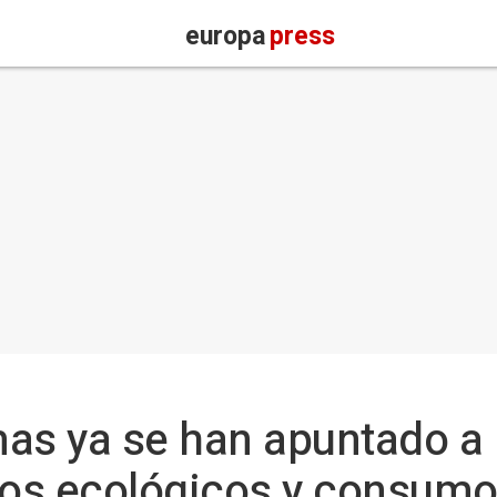
europa
press
as ya se han apuntado a B
ctos ecológicos y consum