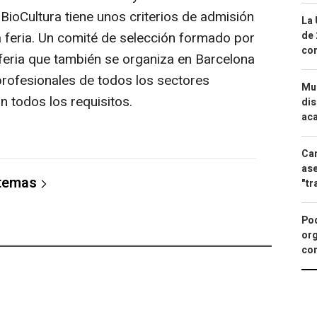
 BioCultura tiene unos criterios de admisión
La 
a feria. Un comité de selección formado por
de 
com
 feria que también se organiza en Barcelona
profesionales de todos los sectores
Mue
n todos los requisitos.
dis
aca
Can
ase
 temas
"tr
Pod
org
con