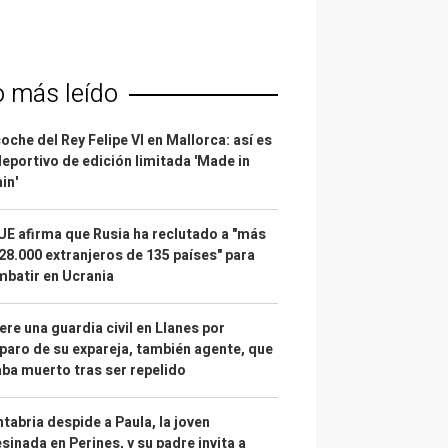
o más leído
coche del Rey Felipe VI en Mallorca: así es
deportivo de edición limitada 'Made in
in'
UE afirma que Rusia ha reclutado a "más
28.000 extranjeros de 135 países" para
batir en Ucrania
re una guardia civil en Llanes por
paro de su expareja, también agente, que
ba muerto tras ser repelido
tabria despide a Paula, la joven
sinada en Perines, y su padre invita a