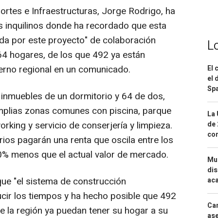
ortes e Infraestructuras, Jorge Rodrigo, ha
us inquilinos donde ha recordado que esta
ada por este proyecto" de colaboración
L
864 hogares, de los que 492 ya están
erno regional en un comunicado.
El 
el 
Spa
inmuebles de un dormitorio y 64 de dos,
amplias zonas comunes con piscina, parque
La 
orking y servicio de conserjería y limpieza.
de 
com
rios pagarán una renta que oscila entre los
0% menos que el actual valor de mercado.
Mue
dis
ue "el sistema de construcción
aca
ucir los tiempos y ha hecho posible que 492
Can
de la región ya puedan tener su hogar a su
ase