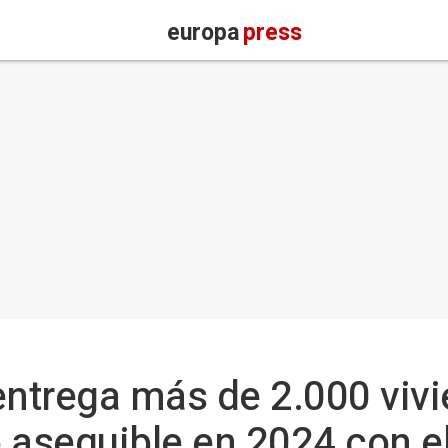
europa
press
ntrega más de 2.000 viv
o asequible en 2024 con e