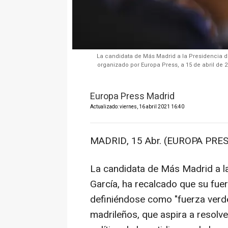
La candidata de Más Madrid a la Presidencia d
organizado por Europa Press, a 15 de abril de 2
Europa Press Madrid
Actualizado: viernes, 16 abril 2021 16:40
MADRID, 15 Abr. (EUROPA PRES
La candidata de Más Madrid a l
García, ha recalcado que su fuer
definiéndose como "fuerza verde 
madrileños, que aspira a resolve