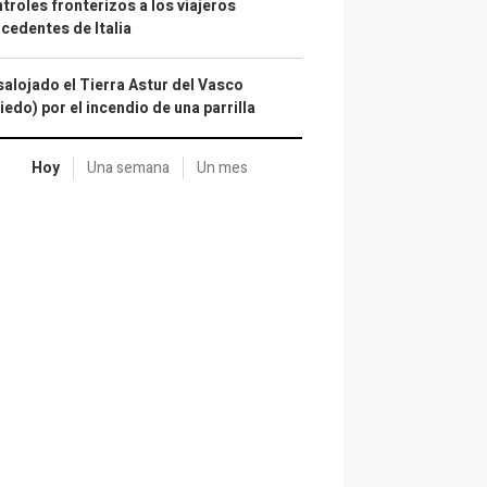
troles fronterizos a los viajeros
cedentes de Italia
alojado el Tierra Astur del Vasco
iedo) por el incendio de una parrilla
Hoy
Una semana
Un mes