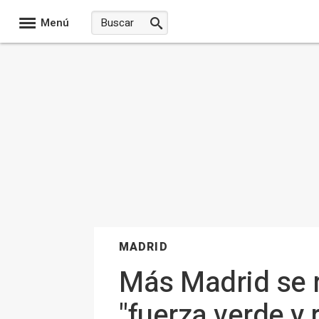
Menú
MADRID
Más Madrid se 
"fuerza verde y 