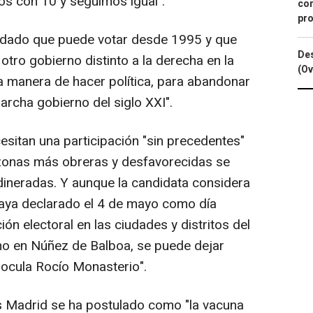
s con 10 y seguimos igual".
con
pro
rdado que puede votar desde 1995 y que
Des
tro gobierno distinto a la derecha en la
(Ov
tra manera de hacer política, para abandonar
archa gobierno del siglo XXI".
esitan una participación "sin precedentes"
 zonas más obreras y desfavorecidas se
ineradas. Y aunque la candidata considera
haya declarado el 4 de mayo como día
ión electoral en las ciudades y distritos del
mo en Núñez de Balboa, se puede dejar
nocula Rocío Monasterio".
Más Madrid se ha postulado como "la vacuna