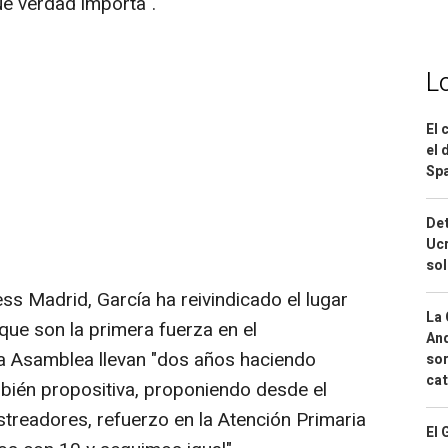
que verdad importa".
L
El 
el 
Spa
Det
Ucr
so
s Madrid, García ha reivindicado el lugar
La 
 que son la primera fuerza en el
And
 la Asamblea llevan "dos años haciendo
sor
cat
bién propositiva, proponiendo desde el
streadores, refuerzo en la Atención Primaria
El 