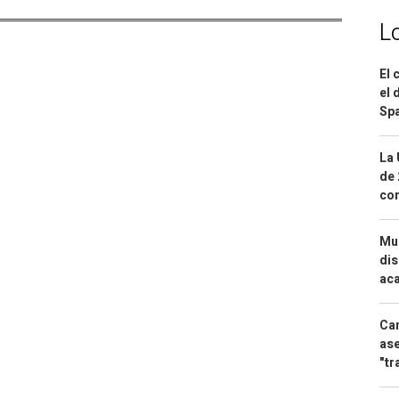
L
El 
el 
Spa
La 
de 
com
Mue
dis
aca
Can
ase
"tr