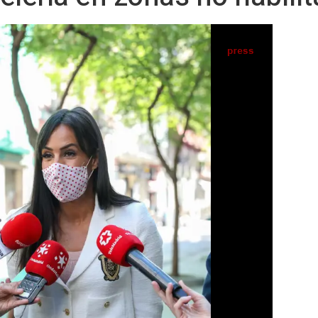
d, Begoña Villacís, respondiendo a los medios. - Marta Fernández Jara - Europa Press
IA
Seguir en
Abrir opciones para compartir
S) -
a Villacís, ha insistido a los partidos
s elecciones del 4 de mayo en que no
telería en zonas no habilitadas para ello.
o de limpiar Madrid y va a una pared, a un
gal hacerlo, a pegar un cartel", ha deslizado
medios de comunicación tras una visita al
ria del Hospital Universitario La Paz