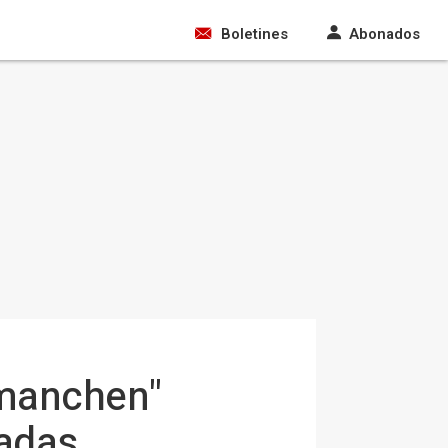
Boletines
Abonados
 "manchen"
tadas