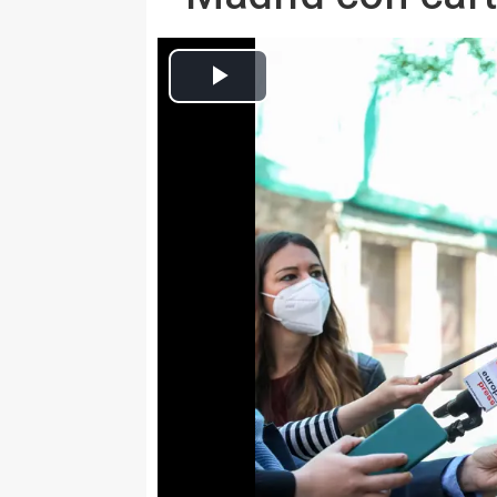
Imagen de recurso de la vicealcaldesa de Madri
Europa Press Madrid
Publicado: martes, 20 abril 2021 18:04
MADRID, 20 Abr. (EUROPA PRES
La vicealcaldesa de Madrid, Begoñ
políticos que se presentan a la
"manchen" la capital pegando car
"Vimos a la líder de Vox habland
puesto, a un sitio donde no es le
Villacís en declaraciones a los 
Instituto de Investigación Sanita