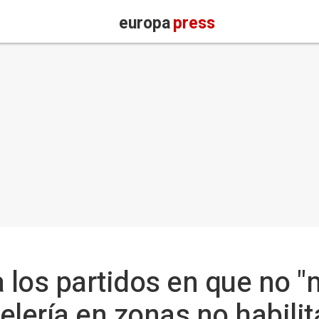
europa
press
 a los partidos en que no
elería en zonas no habili