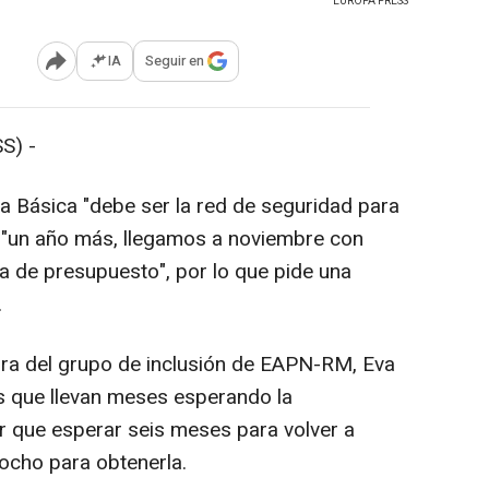
EUROPA PRESS
IA
Seguir en
Abrir opciones para compartir
S) -
 Básica "debe ser la red de seguridad para
o "un año más, llegamos a noviembre con
ta de presupuesto", por lo que pide una
.
ora del grupo de inclusión de EAPN-RM, Eva
 que llevan meses esperando la
 que esperar seis meses para volver a
u ocho para obtenerla.