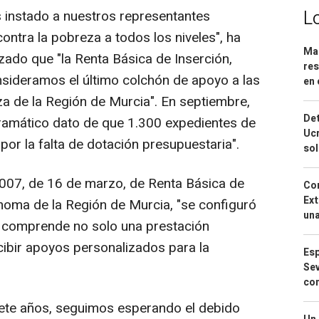
L
instado a nuestros representantes
contra la pobreza a todos los niveles", ha
Mar
zado que "la Renta Básica de Inserción,
res
sideramos el último colchón de apoyo a las
en 
a de la Región de Murcia". En septiembre,
Det
ramático dato de que 1.300 expedientes de
Ucr
or la falta de dotación presupuestaria".
so
2007, de 16 de marzo, de Renta Básica de
Cor
Ext
noma de la Región de Murcia, "se configuró
una
 comprende no solo una prestación
cibir apoyos personalizados para la
Esp
Sev
con
iete años, seguimos esperando el debido