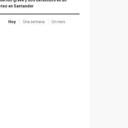
herido grave y dos detenidos en un
oteo en Santander
Hoy
Una semana
Un mes