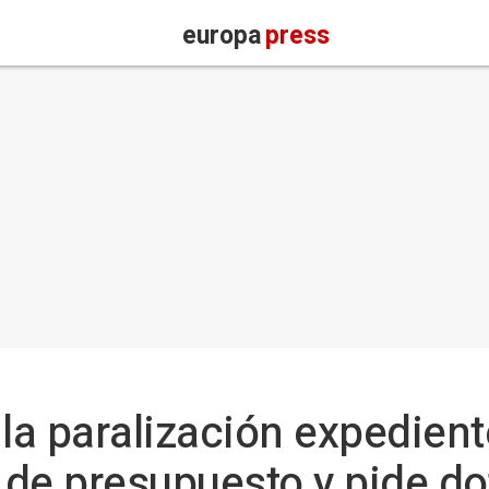
europa
press
a paralización expedient
a de presupuesto y pide d