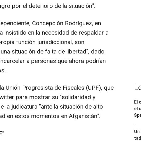
gro por el deterioro de la situación".
dependiente, Concepción Rodríguez, en
 insistido en la necesidad de respaldar a
ropia función jurisdiccional, son
una situación de falta de libertad", dado
encarcelar a personas que ahora podrían
os.
L
la Unión Progresista de Fiscales (UPF), que
itter para mostrar su "solidaridad y
El 
la judicatura "ante la situación de alto
el 
dad en estos momentos en Afganistán".
Spa
Un 
E"
tad