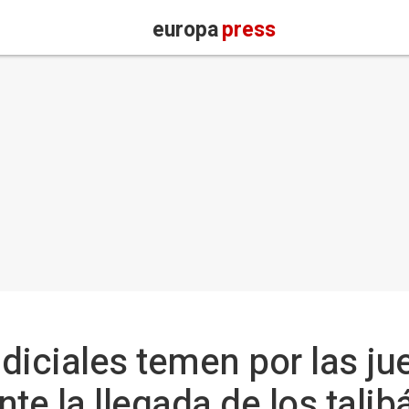
europa
press
diciales temen por las jue
te la llegada de los talib