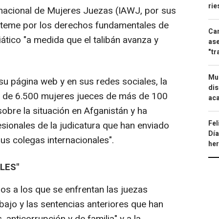
ri
ernacional de Mujeres Juezas (IAWJ, por sus
e teme por los derechos fundamentales de
Can
iático "a medida que el talibán avanza y
ase
"tr
Mue
u página web y en sus redes sociales, la
dis
 de 6.500 mujeres jueces de más de 100
aca
sobre la situación en Afganistán y ha
Fel
sionales de la judicatura que han enviado
Día
sus colegas internacionales".
he
LES"
os a los que se enfrentan las juezas
abajo y las sentencias anteriores que han
, anticorrupción y de familia" y a la