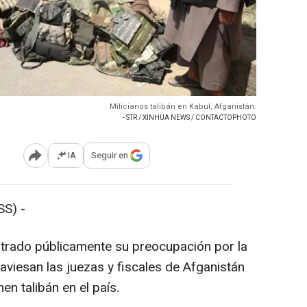
Milicianos talibán en Kabul, Afganistán.
- STR / XINHUA NEWS / CONTACTOPHOTO
IA
Seguir en
Abrir opciones para compartir
S) -
strado públicamente su preocupación por la
raviesan las juezas y fiscales de Afganistán
en talibán en el país.