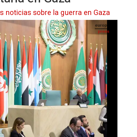
as noticias sobre la guerra en Gaza
ión, José Manuel Albares, interviene ante los delegados de la Liga Árabe en El Cairo -
MINISTERIO DE ASUNTOS EXTERIORES
IA
Seguir en
Abrir opciones para compartir
)
es, Cooperación y Unión Europea, José
e España solicitará al resto de Estados
eunión con Israel para tratar la crisis
a, en el primer debate desde que España e
 Europea revisar si Tel Aviv viola aspectos