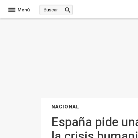
Menú
NACIONAL
España pide una 
la crisis human