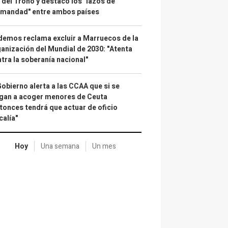
 del Trono y destacó los "lazos de
rmandad" entre ambos países
emos reclama excluir a Marruecos de la
anización del Mundial de 2030: "Atenta
tra la soberanía nacional"
Gobierno alerta a las CCAA que si se
gan a acoger menores de Ceuta
tonces tendrá que actuar de oficio
calía"
Hoy
Una semana
Un mes