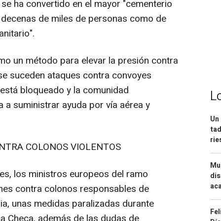
o se ha convertido en el mayor "cementerio
 de decenas de miles de personas como de
nitario".
mo un método para elevar la presión contra
 se suceden ataques contra convoyes
o está bloqueado y la comunidad
L
da a suministrar ayuda por vía aérea y
Un 
tad
ri
NTRA COLONOS VIOLENTOS
Mue
res, los ministros europeos del ramo
dis
aca
nes contra colonos responsables de
nia, unas medidas paralizadas durante
Fel
ca Checa, además de las dudas de