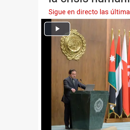
Sigue en directo las últim
El ministro de Asuntos Exteriores, Unión Europea y Cooperac
Europa Press Nacional
Actualizado: lunes, 18 marzo 2024 12:27
BRUSELAS, 18 (EUROPA PRESS
El ministro de Asuntos Exterior
Manuel Albares, ha anunciado qu
miembros de la UE convocar una r
humanitaria en la Franja de Gaz
Irlanda solicitaran a la Comisión