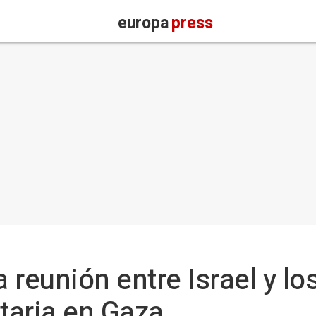
europa
press
reunión entre Israel y los
itaria en Gaza