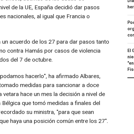
Día
 nivel de la UE, España decidió dar pasos
he
s nacionales, al igual que Francia o
Pod
org
con
 un acuerdo de los 27 para dar pasos tanto
omo contra Hamás por casos de violencia
El 
nie
dos del 7 de octubre.
"en
Fis
 podamos hacerlo", ha afirmado Albares,
 tomado medidas para sancionar a doce
vetara hace un mes la decisión a nivel de
á Bélgica que tomó medidas a finales del
ecordado su ministra, "para que sean
 que haya una posición común entre los 27".